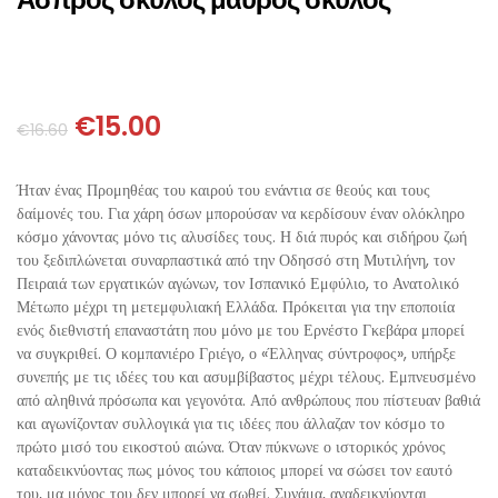
ΘΕΤΙΚΈΣ ΕΠΙΣΤΉΜΕΣ
ΤΈΧΝΕΣ
€
15.00
ΚΌΜΙΚ ΚΑΙ GRAPHIC NOVEL
€
16.60
ΨΥΧΟΛΟΓΊΑ
Ήταν ένας Προμηθέας του καιρού του ενάντια σε θεούς και τους
δαίμονές του. Για χάρη όσων μπορούσαν να κερδίσουν έναν ολόκληρο
κόσμο χάνοντας μόνο τις αλυσίδες τους. Η διά πυρός και σιδήρου ζωή
ΔΙΆΦΟΡΑ
του ξεδιπλώνεται συναρπαστικά από την Οδησσό στη Μυτιλήνη, τον
Πειραιά των εργατικών αγώνων, τον Ισπανικό Εμφύλιο, το Ανατολικό
Μέτωπο μέχρι τη μετεμφυλιακή Ελλάδα. Πρόκειται για την εποποιία
ενός διεθνιστή επαναστάτη που μόνο με του Ερνέστο Γκεβάρα μπορεί
να συγκριθεί. Ο κομπανιέρο Γριέγο, ο «Έλληνας σύντροφος», υπήρξε
συνεπής με τις ιδέες του και ασυμβίβαστος μέχρι τέλους. Εμπνευσμένο
από αληθινά πρόσωπα και γεγονότα. Από ανθρώπους που πίστευαν βαθιά
και αγωνίζονταν συλλογικά για τις ιδέες που άλλαζαν τον κόσμο το
πρώτο μισό του εικοστού αιώνα. Όταν πύκνωνε ο ιστορικός χρόνος
καταδεικνύοντας πως μόνος του κάποιος μπορεί να σώσει τον εαυτό
του, μα μόνος του δεν μπορεί να σωθεί. Συνάμα, αναδεικνύονται