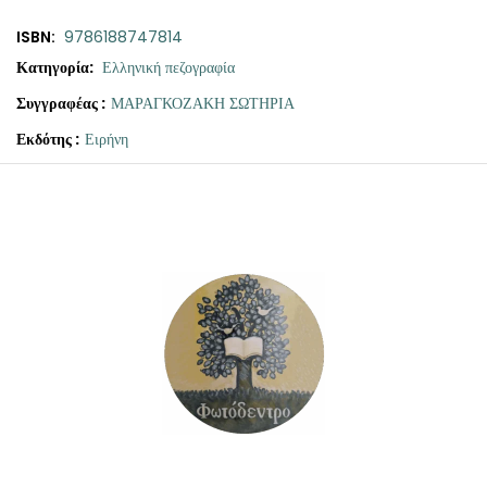
ISBN:
9786188747814
Κατηγορία:
Ελληνική πεζογραφία
Συγγραφέας :
ΜΑΡΑΓΚΟΖΑΚΗ ΣΩΤΗΡΙΑ
Εκδότης :
Ειρήνη
Original
Η
Άσπρος
price
τρέχουσα
σκύλος
was:
τιμή
μαύρος
σκύλος
€16.60.
είναι:
ποσότητα
€15.00.