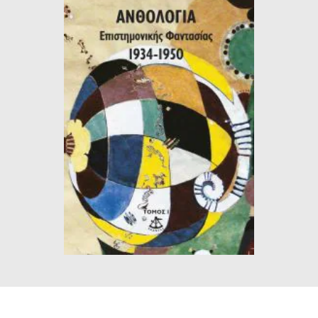
ΙΣΤΟΡΙΚΌ ΜΥΘΙΣΤΌΡΗΜΑ
ΚΙΝΈΖΙΚΗ
ΛΟΓΟΤΕΧΝΊΑ ΤΟΥ ΦΑΝΤΑΣΤΙΚΟΎ
ΙΑΠΩΝΙΚΉ
ΙΣΤΟΡΊΑ
ΓΑΛΛΙΚΉ-ΓΑ
ΠΑΙΔΙΚΌ ΒΙΒΛΊΟ
ΒΑΛΚΑΝΙΚΉ
ΦΙΛΟΣΟΦΊΑ
ΆΛΛΕΣ
ΚΡΗΤΙΚΑ
ΔΟΚΊΜΙΟ
ΓΛΏΣΣΑ