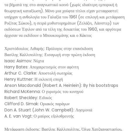
τα βήματά της στο αναγνωστικό κοινό (χωρίς ιδιαίτερη εμπορική ή
θεωρητική καταξίωση). Μόνο μια χούφτα τίτλοι είχαν μεταφραστεί:
υπήρχαν η ανθολογία του Γαλαξία του 1961 (σε επιλογή και μετάφραση
Ροζίτας Σώκου), η σειρά μυθιστορημάτων (Ζελάζνι, Λάινστερ) των
εκδόσεων Έψιλον από τα τέλη της δεκαετίας του 1960, και αργότερα
άρχισαν να εκδίδουν ο Μπουκουμάνης και ο Κάκτος
Χριστόδουλος Λιθαρής: Πρόλογος στην επανέκδοση
Βασίλης Καλλιπολίτης: Εισαγωγή στην πρώτη έκδοση
Isaac Asimov: Νύχτα
Harry Bates: Αποχαιρετισμός στον αφέντη
Arthur C. Clarke: Αποστολή σωτηρίας
Henry Kuttner: Η εκλεκτή εποχή
Anson Macdonald (Robert A. Heinlein): By his bootstraps
Richard McKenna: Ο γυρισμός του κυνηγού
Robert Sheckley: Ειδικός
Clifford D. Simak: Οριακός παράγων
Don A. Stuart (John W. Campbell): Λησμονιά
A. E. van Vogt: Ο μαύρος εξολοθρευτής
Μετάφραση έκδοσης: Βασίλης Καλλιπολίτης, Όλγα Χατζηαναστασίου,