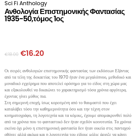
ΘΕΤΙΚΈΣ ΕΠΙΣΤΉΜΕΣ
Sci Fi Anthology
Ανθολογία Επιστημονικής Φαντασίας
1935-50,τόμος 1ος
ΤΈΧΝΕΣ
ΚΌΜΙΚ ΚΑΙ GRAPHIC NOVEL
ΨΥΧΟΛΟΓΊΑ
€
16.20
€
18.00
ΔΙΆΦΟΡΑ
Οι σειρές ανθολογιών επιστημονικής φαντασίας των εκδόσεων Εξάντας
από τα τέλη της δεκαετίας του 1970 ήταν ένα μεγαλόπνοο, μεθοδικό και
μοναδικό εγχείρημα που αποτελεί ορόσημο για το είδος στη χώρα μας
και εξακολουθεί να δικαιώνει το χαρακτηρισμό τόσα χρόνια αργότερα,
έχοντας γίνει μύθος πια.
Στη σημερινή εποχή, ίσως κορεσμένη από το θαυμαστό που έχει
καταλάβει τόσο την καθημερινότητα όσο και την τέχνη στον
κινηματογράφο, τη λογοτεχνία και τα κόμικς, έχουμε απομακρυνθεί πολύ
από τα χρόνια που το φανταστικό δεν ήταν σχεδόν κοινοτυπία. Τα χρόνια
εκείνα όχι μόνο η επιστημονική φαντασία δεν ήταν οικεία στις πανταχού
οθόνες αλλά ακόμα και η λογοτεχνία του είδους μόλις άρχιζε να κάνει