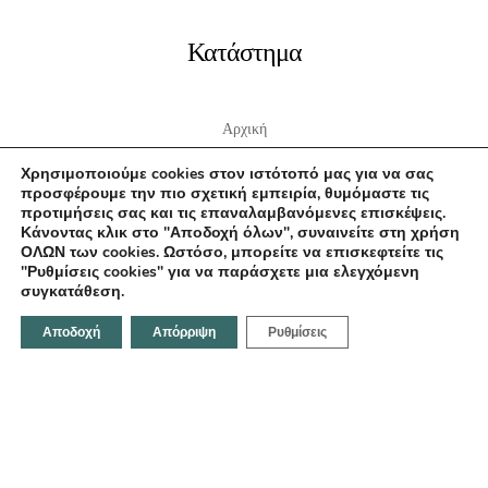
Κατάστημα
Αρχική
Σχετικά με εμάς
Χρησιμοποιούμε cookies στον ιστότοπό μας για να σας
Επικοινωνία
προσφέρουμε την πιο σχετική εμπειρία, θυμόμαστε τις
προτιμήσεις σας και τις επαναλαμβανόμενες επισκέψεις.
Κάνοντας κλικ στο "Αποδοχή όλων", συναινείτε στη χρήση
ΟΛΩΝ των cookies. Ωστόσο, μπορείτε να επισκεφτείτε τις
"Ρυθμίσεις cookies" για να παράσχετε μια ελεγχόμενη
Επικοινωνήστε μαζί μας
συγκατάθεση.
Αποδοχή
Απόρριψη
Ρυθμίσεις
Κοραή 21, Ηράκλειο 712 02,Ελλάδα
Email:
info@fotodentro.gr
Τηλέφωνο:
+30 281 034 1158