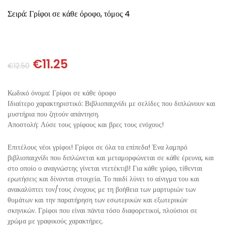
ΘΕΤΙΚΈΣ ΕΠΙΣΤΉΜΕΣ
Σειρά: Γρίφοι σε κάθε όροφο, τόμος 4
ΤΈΧΝΕΣ
ΚΌΜΙΚ ΚΑΙ GRAPHIC NOVEL
€
11.25
€
12.50
ΨΥΧΟΛΟΓΊΑ
Κωδικό όνομα: Γρίφοι σε κάθε όροφο
Ιδιαίτερο χαρακτηριστικό: Βιβλιοπαιχνίδι με σελίδες που διπλώνουν και
ΔΙΆΦΟΡΑ
μυστήρια που ζητούν απάντηση.
Αποστολή: Λύσε τους γρίφους και βρες τους ενόχους!
Επιτέλους νέοι γρίφοι! Γρίφοι σε όλα τα επίπεδα! Ένα λαμπρό
βιβλιοπαιχνίδι που διπλώνεται και μεταμορφώνεται σε κάθε έρευνα, και
στο οποίο ο αναγνώστης γίνεται ντετέκτιβ! Για κάθε γρίφο, τίθενται
ερωτήσεις και δίνονται στοιχεία. Το παιδί λύνει το αίνιγμα του και
ανακαλύπτει τον/τους ένοχους με τη βοήθεια των μαρτυριών των
θυμάτων και την παρατήρηση των εσωτερικών και εξωτερικών
σκηνικών. Γρίφοι που είναι πάντα τόσο διαφορετικοί, πλούσιοι σε
χρώμα με γραφικούς χαρακτήρες.