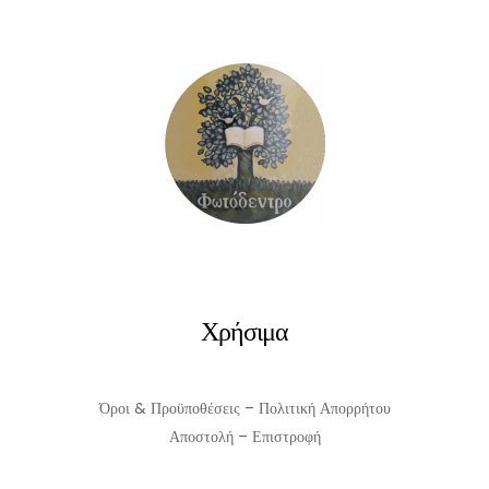
was:
τιμή
€12.50.
είναι:
€11.25.
Χρήσιμα
Όροι & Προϋποθέσεις – Πολιτική Απορρήτου
Αποστολή – Επιστροφή