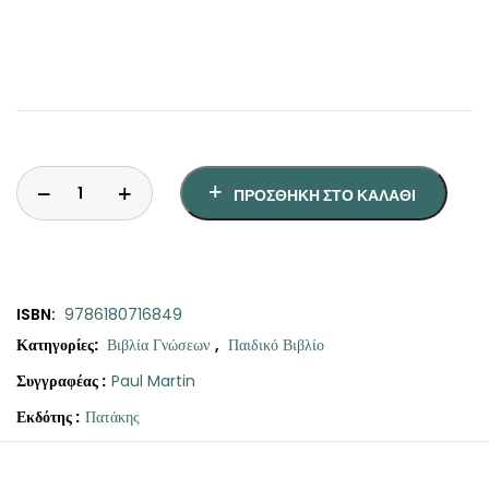
ΠΡΟΣΘΉΚΗ ΣΤΟ ΚΑΛΆΘΙ
ISBN:
9786180716849
Κατηγορίες:
Βιβλία Γνώσεων
,
Παιδικό Βιβλίο
Συγγραφέας :
Paul Martin
Εκδότης :
Πατάκης
Original
Η
Ανατριχίλες
price
τρέχουσα
ποσότητα