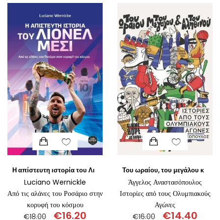
ΘΕΤΙΚΈΣ ΕΠΙΣΤΉΜΕΣ
€11.00.
είναι:
€14.80.
είναι:
€10.00.
€13.5
ΤΈΧΝΕΣ
ΚΌΜΙΚ ΚΑΙ GRAPHIC NOVEL
ΨΥΧΟΛΟΓΊΑ
ΔΙΆΦΟΡΑ
Η απίστευτη ιστορία του Λιονέλ Μέσι
Του ωραίου, του μεγάλου και του αληθινού
Luciano Wernickle
Άγγελος Αναστασόπουλος
Από τις αλάνες του Ροσάριο στην
Ιστορίες από τους Ολυμπιακούς
κορυφή του κόσμου
Αγώνες
€
16.20
€
14.40
€
18.00
€
16.00