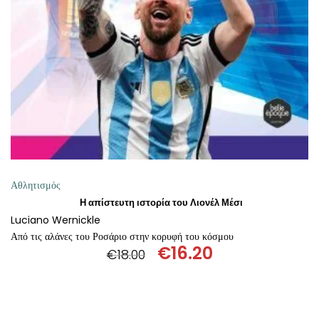
ΘΕΤΙΚΈΣ ΕΠΙΣΤΉΜΕΣ
ΤΈΧΝΕΣ
ΚΌΜΙΚ ΚΑΙ GRAPHIC NOVEL
ΨΥΧΟΛΟΓΊΑ
ΔΙΆΦΟΡΑ
Αθλητισμός
Η απίστευτη ιστορία του Λιονέλ Μέσι
Luciano Wernickle
Από τις αλάνες του Ροσάριο στην κορυφή του κόσμου
€
16.20
€
18.00
Original
Η
price
τρέχουσα
was:
τιμή