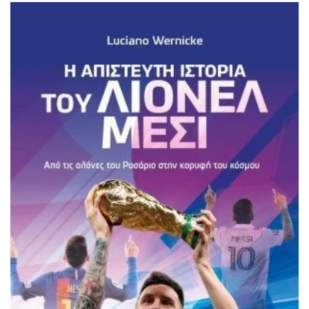
ΙΣΤΟΡΙΚΌ ΜΥΘΙΣΤΌΡΗΜΑ
ΚΙΝΈΖΙΚΗ
ΛΟΓΟΤΕΧΝΊΑ ΤΟΥ ΦΑΝΤΑΣΤΙΚΟΎ
ΙΑΠΩΝΙΚΉ
ΙΣΤΟΡΊΑ
ΓΑΛΛΙΚΉ-ΓΑ
ΠΑΙΔΙΚΌ ΒΙΒΛΊΟ
ΒΑΛΚΑΝΙΚΉ
ΦΙΛΟΣΟΦΊΑ
ΆΛΛΕΣ
ΚΡΗΤΙΚΑ
ΔΟΚΊΜΙΟ
ΓΛΏΣΣΑ