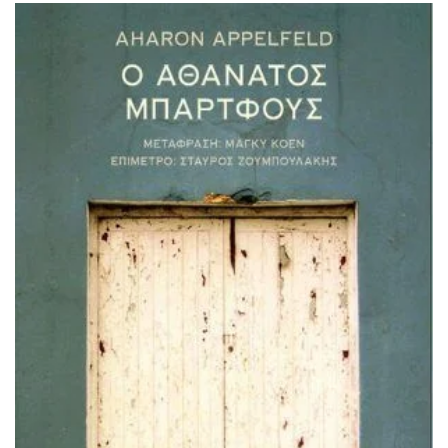
ΙΣΤΟΡΙΚΌ ΜΥΘΙΣΤΌΡΗΜΑ
ΚΙΝΈΖΙΚΗ
ΛΟΓΟΤΕΧΝΊΑ ΤΟΥ ΦΑΝΤΑΣΤΙΚΟΎ
ΙΑΠΩΝΙΚΉ
ΙΣΤΟΡΊΑ
ΓΑΛΛΙΚΉ-ΓΑ
ΠΑΙΔΙΚΌ ΒΙΒΛΊΟ
ΒΑΛΚΑΝΙΚΉ
ΦΙΛΟΣΟΦΊΑ
ΆΛΛΕΣ
ΚΡΗΤΙΚΑ
ΔΟΚΊΜΙΟ
ΓΛΏΣΣΑ