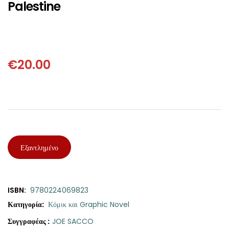
ΘΕΤΙΚΈΣ ΕΠΙΣΤΉΜΕΣ
Palestine
ΤΈΧΝΕΣ
ΚΌΜΙΚ ΚΑΙ GRAPHIC NOVEL
€
20.00
ΨΥΧΟΛΟΓΊΑ
ΔΙΆΦΟΡΑ
Εξαντλημένο
ISBN:
9780224069823
Κατηγορία:
Κόμικ και Graphic Novel
Συγγραφέας :
JOE SACCO