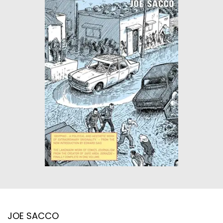
ΙΣΤΟΡΙΚΌ ΜΥΘΙΣΤΌΡΗΜΑ
ΚΙΝΈΖΙΚΗ
ΛΟΓΟΤΕΧΝΊΑ ΤΟΥ ΦΑΝΤΑΣΤΙΚΟΎ
ΙΑΠΩΝΙΚΉ
ΙΣΤΟΡΊΑ
ΓΑΛΛΙΚΉ-ΓΑ
ΠΑΙΔΙΚΌ ΒΙΒΛΊΟ
ΒΑΛΚΑΝΙΚΉ
ΦΙΛΟΣΟΦΊΑ
ΆΛΛΕΣ
ΚΡΗΤΙΚΑ
ΔΟΚΊΜΙΟ
ΓΛΏΣΣΑ
JOE SACCO