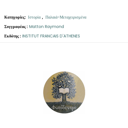
ΘΕΤΙΚΈΣ ΕΠΙΣΤΉΜΕΣ
ΤΈΧΝΕΣ
Κατηγορίες:
Ιστορία
,
Παλαιά-Μεταχειρισμένα
Συγγραφέας :
Matton Raymond
ΚΌΜΙΚ ΚΑΙ GRAPHIC NOVEL
Εκδότης :
INSTITUT FRANCAIS D'ATHENES
ΨΥΧΟΛΟΓΊΑ
ΔΙΆΦΟΡΑ