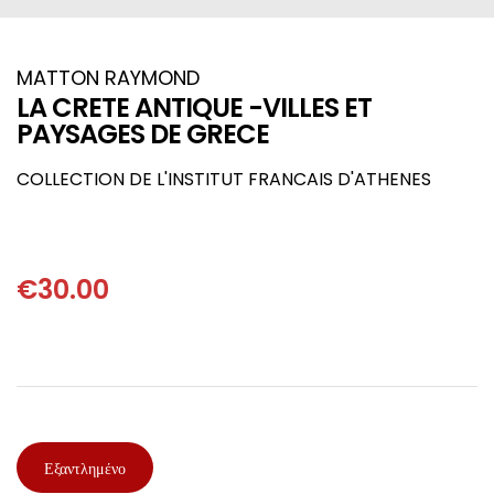
ΙΣΤΟΡΙΚΌ ΜΥΘΙΣΤΌΡΗΜΑ
ΚΙΝΈΖΙΚΗ
ΛΟΓΟΤΕΧΝΊΑ ΤΟΥ ΦΑΝΤΑΣΤΙΚΟΎ
ΙΑΠΩΝΙΚΉ
MATTON RAYMOND
LA CRETE ANTIQUE -VILLES ET
PAYSAGES DE GRECE
ΙΣΤΟΡΊΑ
ΓΑΛΛΙΚΉ-ΓΑ
COLLECTION DE L'INSTITUT FRANCAIS D'ATHENES
ΠΑΙΔΙΚΌ ΒΙΒΛΊΟ
ΒΑΛΚΑΝΙΚΉ
ΦΙΛΟΣΟΦΊΑ
ΆΛΛΕΣ
€
30.00
ΚΡΗΤΙΚΑ
ΔΟΚΊΜΙΟ
ΓΛΏΣΣΑ
Εξαντλημένο