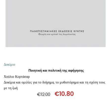
ΘΕΤΙΚΈΣ ΕΠΙΣΤΉΜΕΣ
ΤΈΧΝΕΣ
ΚΌΜΙΚ ΚΑΙ GRAPHIC NOVEL
ΨΥΧΟΛΟΓΊΑ
ΔΙΆΦΟΡΑ
Δοκίμιο
Ποιητική και πολιτική της αφήγησης
Χούλιο Κορτάσαρ
Δοκίμια και ομιλίες για το διήγημα, το μυθιστόρημα και τη σχέση τους
με τη ζωή
€
10.80
€
12.00
Original
Η
price
τρέχουσα