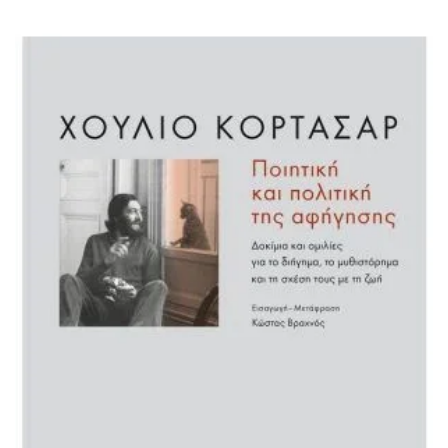
ΙΣΤΟΡΙΚΌ ΜΥΘΙΣΤΌΡΗΜΑ
ΚΙΝΈΖΙΚΗ
ΛΟΓΟΤΕΧΝΊΑ ΤΟΥ ΦΑΝΤΑΣΤΙΚΟΎ
ΙΑΠΩΝΙΚΉ
ΙΣΤΟΡΊΑ
ΓΑΛΛΙΚΉ-ΓΑ
ΠΑΙΔΙΚΌ ΒΙΒΛΊΟ
ΒΑΛΚΑΝΙΚΉ
ΦΙΛΟΣΟΦΊΑ
ΆΛΛΕΣ
ΚΡΗΤΙΚΑ
ΔΟΚΊΜΙΟ
ΓΛΏΣΣΑ