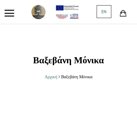
Πίσω
Πίσω
Πίσω
Πίσω
Πίσω
Πίσω
Πίσω
Πίσω
Πίσω
EN
ΚΑΤΗΓΟΡΊΕΣ
ΞΈΝΗ ΠΕΖΟΓΡ
ΠΟΊΗΣΗ
ΙΣΤΟΡΊΑ
ΠΑΙΔΙΚΌ ΒΙΒΛ
ΦΙΛΟΣΟΦΊΑ
ΚΡΗΤΙΚΑ
ΔΟΚΊΜΙΟ
ΤΈΧΝΕΣ
ΠΡΟΣΦΟΡΈΣ
ΙΣΠΑΝΙΚΉ-Ι
ΕΛΛΗΝΙΚΉ ΠΟ
ΕΛΛΗΝΙΚΉ ΙΣ
ΠΑΡΑΜΎΘΙΑ Α
ΑΡΧΑΊΑ ΕΛΛΗ
ΚΡΗΤΙΚΌ ΘΈΑ
ΚΟΙΝΩΝΙΟΛΟΓ
ΖΩΓΡΑΦΙΚΉ
ΠΑΛΑΙΆ-ΜΕΤΑΧΕΙΡΙΣΜΈΝΑ
ΙΤΑΛΙΚΉ
ΞΕΝΌΓΛΩΣΣΗ
ΕΥΡΩΠΑΪΚΉ Ι
ΒΙΒΛΊΑ ΓΝΏΣΕ
ΣΎΓΧΡΟΝΗ ΦΙ
ΛΟΓΟΤΕΧΝΊΑ
ΠΟΛΙΤΙΚΉ
ΚΙΝΗΜΑΤΟΓΡ
Βαξεβάνη Μόνικα
ΕΛΛΗΝΙΚΉ ΠΕΖΟΓΡΑΦΊΑ
ΑΓΓΛΙΚΉ-ΑΓ
ΠΑΓΚΌΣΜΙΑ Ι
ΕΦΗΒΙΚΉ ΛΟΓ
ΚΡΗΤΟΛΟΓΙΚ
ΙΣΤΟΡΊΑ
ΦΩΤΟΓΡΑΦΊΑ
Αρχική
Βαξεβάνη Μόνικα
ΞΈΝΗ ΠΕΖΟΓΡΑΦΊΑ
ΓΕΡΜΑΝΙΚΉ-
ΙΣΤΟΡΊΑ
ΟΙΚΟΛΟΓΊΑ
ΜΟΥΣΙΚΉ
ΠΟΊΗΣΗ
ΡΏΣΙΚΗ
ΘΡΗΣΚΕΙΟΛΟΓ
ΑΣΤΥΝΟΜΙΚΉ ΛΟΓΟΤΕΧΝΊΑ
ΠΟΡΤΟΓΑΛΙΚΉ