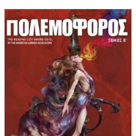
ΙΣΤΟΡΙΚΌ ΜΥΘΙΣΤΌΡΗΜΑ
ΚΙΝΈΖΙΚΗ
ΛΟΓΟΤΕΧΝΊΑ ΤΟΥ ΦΑΝΤΑΣΤΙΚΟΎ
ΙΑΠΩΝΙΚΉ
ΙΣΤΟΡΊΑ
ΓΑΛΛΙΚΉ-ΓΑ
ΠΑΙΔΙΚΌ ΒΙΒΛΊΟ
ΒΑΛΚΑΝΙΚΉ
ΦΙΛΟΣΟΦΊΑ
ΆΛΛΕΣ
ΚΡΗΤΙΚΑ
ΔΟΚΊΜΙΟ
ΓΛΏΣΣΑ