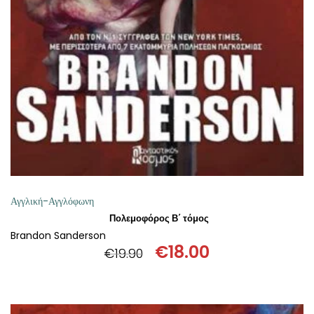
ΘΕΤΙΚΈΣ ΕΠΙΣΤΉΜΕΣ
ΤΈΧΝΕΣ
ΚΌΜΙΚ ΚΑΙ GRAPHIC NOVEL
ΨΥΧΟΛΟΓΊΑ
ΔΙΆΦΟΡΑ
Αγγλική-Αγγλόφωνη
Πολεμοφόρος Β΄ τόμος
Brandon Sanderson
€
18.00
€
19.90
Original
Η
price
τρέχουσα
was:
τιμή