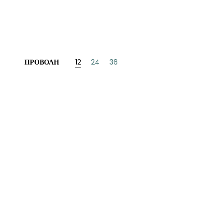
ΝΈΖΙΚΗ
ΠΩΝΙΚΉ
ΛΛΙΚΉ-ΓΑΛΛΌΦΩΝΗ
ΠΡΟΒΟΛΉ
12
24
36
ΛΚΑΝΙΚΉ
ΛΕΣ