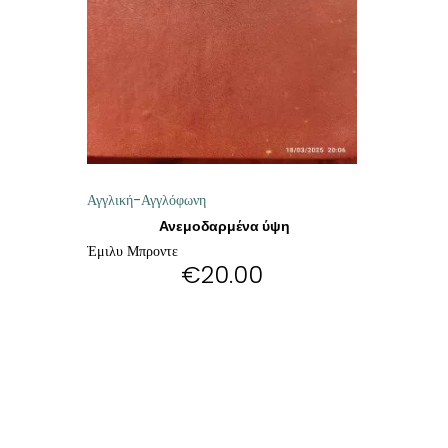
ΘΕΤΙΚΈΣ ΕΠΙΣΤΉΜΕΣ
ΤΈΧΝΕΣ
ΚΌΜΙΚ ΚΑΙ GRAPHIC NOVEL
ΨΥΧΟΛΟΓΊΑ
Αγγλική-Αγγλόφωνη
ΔΙΆΦΟΡΑ
Ανεμοδαρμένα ύψη
Έμιλυ Μπροντε
€
20.00