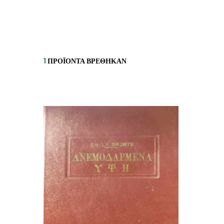
ΙΣΤΟΡΙΚΌ ΜΥΘΙΣΤΌΡΗΜΑ
ΚΙ
ΛΟΓΟΤΕΧΝΊΑ ΤΟΥ ΦΑΝΤΑΣΤΙΚΟΎ
ΙΑ
ΙΣΤΟΡΊΑ
1
ΠΡΟΪΌΝΤΑ ΒΡΈΘΗΚΑΝ
ΓΑ
ΠΑΙΔΙΚΌ ΒΙΒΛΊΟ
ΒΑ
ΦΙΛΟΣΟΦΊΑ
ΆΛ
ΚΡΗΤΙΚΑ
ΔΟΚΊΜΙΟ
ΓΛΏΣΣΑ