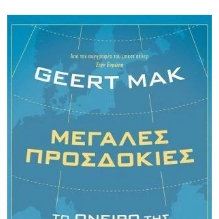
ΙΣΤΟΡΙΚΌ ΜΥΘΙΣΤΌΡΗΜΑ
ΚΙΝΈΖΙΚΗ
ΛΟΓΟΤΕΧΝΊΑ ΤΟΥ ΦΑΝΤΑΣΤΙΚΟΎ
ΙΑΠΩΝΙΚΉ
ΙΣΤΟΡΊΑ
ΓΑΛΛΙΚΉ-ΓΑ
ΠΑΙΔΙΚΌ ΒΙΒΛΊΟ
ΒΑΛΚΑΝΙΚΉ
ΦΙΛΟΣΟΦΊΑ
ΆΛΛΕΣ
ΚΡΗΤΙΚΑ
ΔΟΚΊΜΙΟ
ΓΛΏΣΣΑ