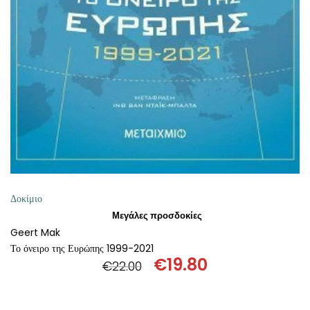
ΘΕΤΙΚΈΣ ΕΠΙΣΤΉΜΕΣ
ΤΈΧΝΕΣ
ΚΌΜΙΚ ΚΑΙ GRAPHIC NOVEL
ΨΥΧΟΛΟΓΊΑ
ΔΙΆΦΟΡΑ
Δοκίμιο
Μεγάλες προσδοκίες
Geert Mak
Το όνειρο της Ευρώπης 1999-2021
€
19.80
€
22.00
Original
Η
price
τρέχουσα