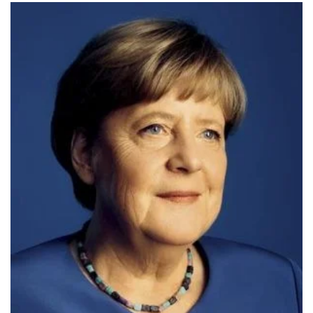
ΙΣΤΟΡΙΚΌ ΜΥΘΙΣΤΌΡΗΜΑ
ΚΙΝΈΖΙΚΗ
ΛΟΓΟΤΕΧΝΊΑ ΤΟΥ ΦΑΝΤΑΣΤΙΚΟΎ
ΙΑΠΩΝΙΚΉ
ΙΣΤΟΡΊΑ
ΓΑΛΛΙΚΉ-ΓΑ
ΠΑΙΔΙΚΌ ΒΙΒΛΊΟ
ΒΑΛΚΑΝΙΚΉ
ΦΙΛΟΣΟΦΊΑ
ΆΛΛΕΣ
ΚΡΗΤΙΚΑ
ΔΟΚΊΜΙΟ
ΓΛΏΣΣΑ