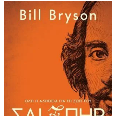
ΙΣΤΟΡΙΚΌ ΜΥΘΙΣΤΌΡΗΜΑ
ΚΙΝΈΖΙΚΗ
ΛΟΓΟΤΕΧΝΊΑ ΤΟΥ ΦΑΝΤΑΣΤΙΚΟΎ
ΙΑΠΩΝΙΚΉ
ΙΣΤΟΡΊΑ
ΓΑΛΛΙΚΉ-ΓΑ
ΠΑΙΔΙΚΌ ΒΙΒΛΊΟ
ΒΑΛΚΑΝΙΚΉ
ΦΙΛΟΣΟΦΊΑ
ΆΛΛΕΣ
ΚΡΗΤΙΚΑ
ΔΟΚΊΜΙΟ
ΓΛΏΣΣΑ