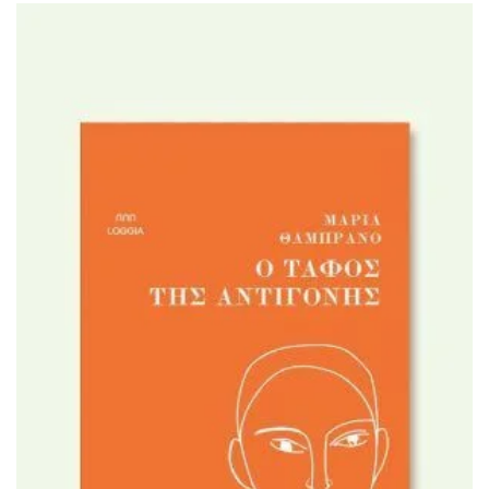
ΙΣΤΟΡΙΚΌ ΜΥΘΙΣΤΌΡΗΜΑ
ΚΙΝΈΖΙΚΗ
ΛΟΓΟΤΕΧΝΊΑ ΤΟΥ ΦΑΝΤΑΣΤΙΚΟΎ
ΙΑΠΩΝΙΚΉ
ΙΣΤΟΡΊΑ
ΓΑΛΛΙΚΉ-ΓΑ
ΠΑΙΔΙΚΌ ΒΙΒΛΊΟ
ΒΑΛΚΑΝΙΚΉ
ΦΙΛΟΣΟΦΊΑ
ΆΛΛΕΣ
ΚΡΗΤΙΚΑ
ΔΟΚΊΜΙΟ
ΓΛΏΣΣΑ