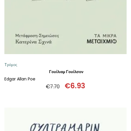
Tρόμος
Γουίλιαμ Γουίλσον
Edgar Allan Poe
€
6.93
€
7.70
Original
Η
price
τρέχουσα
was:
τιμή
€7.70.
είναι:
€6.93.