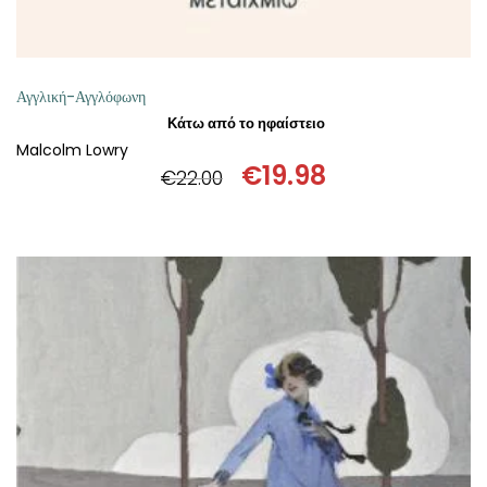
Αγγλική-Αγγλόφωνη
Κάτω από το ηφαίστειο
Malcolm Lowry
€
19.98
€
22.00
Original
Η
price
τρέχουσα
was:
τιμή
€22.00.
είναι:
€19.98.