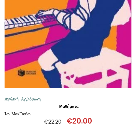
ΠΡΟΣΘΉΚΗ ΣΤΟ ΚΑΛΆΘΙ
Αγγλική-Αγγλόφωνη
Μαθήματα
Ίαν ΜακΓιούαν
€
20.00
€
22.20
Original
Η
price
τρέχουσα