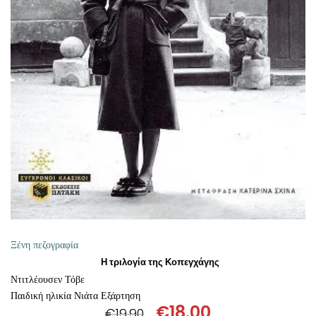
ΠΡΟΣΘΉΚΗ ΣΤΟ ΚΑΛΆΘΙ
Ξένη πεζογραφία
Η τριλογία της Κοπεγχάγης
Ντιτλέουσεν Τόβε
Παιδική ηλικία Νιάτα Εξάρτηση
€
18.00
€
19.90