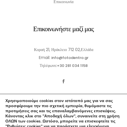
Επικοινωνία
Επικοινωνήστε μαζί μας
Κοραή 21, Ηράκλειο 712 02,Ελλάδα
Email:
info@fotodentro.gr
Τηλέφωνο:
+30 281 034 1158
Χρησιμοποιούμε cookies στον ιστότοπό μας για να σας
προσφέρουμε την πιο σχετική εμπειρία, θυμόμαστε τις
προτιμήσεις σας και τις επαναλαμβανόμενες επισκέψεις.
Κάνοντας κλικ στο "Αποδοχή όλων", συναινείτε στη χρήση
© 2021-2026 Fotodentro. All Rights Reserved
ΟΛΩΝ των cookies. Ωστόσο, μπορείτε να επισκεφτείτε τις
"Ρυθμίσεις cookies" για να παράσχετε μια ελεγχόμενη