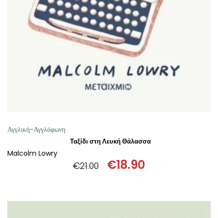
ΠΡΟΣΘΉΚΗ ΣΤΟ ΚΑΛΆΘΙ
Αγγλική-Αγγλόφωνη
Ταξίδι στη Λευκή Θάλασσα
Malcolm Lowry
€
18.90
€
21.00
Original
Η
price
τρέχουσα
was:
τιμή
€21.00.
είναι: