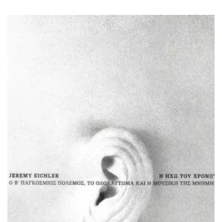
ΙΣΤΟΡΙΚΌ ΜΥΘΙΣΤΌΡΗΜΑ
ΚΙΝΈΖΙΚΗ
ΛΟΓΟΤΕΧΝΊΑ ΤΟΥ ΦΑΝΤΑΣΤΙΚΟΎ
ΙΑΠΩΝΙΚΉ
ΙΣΤΟΡΊΑ
ΓΑΛΛΙΚΉ-ΓΑ
ΠΑΙΔΙΚΌ ΒΙΒΛΊΟ
ΒΑΛΚΑΝΙΚΉ
ΦΙΛΟΣΟΦΊΑ
ΆΛΛΕΣ
ΚΡΗΤΙΚΑ
ΔΟΚΊΜΙΟ
ΓΛΏΣΣΑ