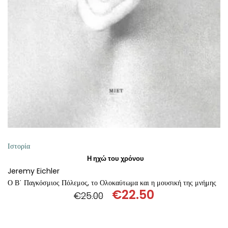
ΘΕΤΙΚΈΣ ΕΠΙΣΤΉΜΕΣ
ΤΈΧΝΕΣ
ΚΌΜΙΚ ΚΑΙ GRAPHIC NOVEL
ΨΥΧΟΛΟΓΊΑ
ΔΙΆΦΟΡΑ
Ιστορία
Η ηχώ του χρόνου
Jeremy Eichler
Ο Β΄ Παγκόσμιος Πόλεμος, το Ολοκαύτωμα και η μουσική της μνήμης
€
22.50
€
25.00
Original
Η
price
τρέχουσα