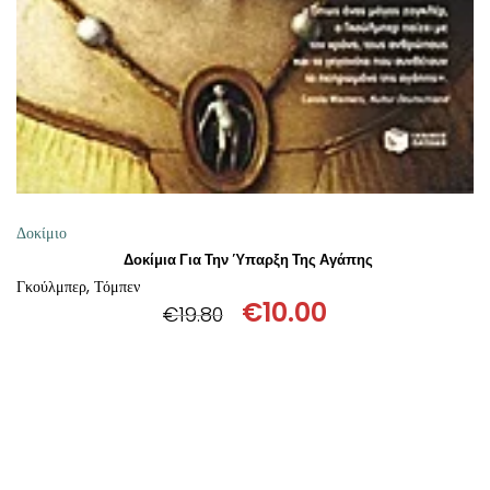
ΘΕΤΙΚΈΣ ΕΠΙΣΤΉΜΕΣ
ΤΈΧΝΕΣ
ΚΌΜΙΚ ΚΑΙ GRAPHIC NOVEL
ΨΥΧΟΛΟΓΊΑ
Δοκίμιο
ΔΙΆΦΟΡΑ
Δοκίμια Για Την Ύπαρξη Της Αγάπης
Γκούλμπερ, Τόμπεν
€
10.00
€
19.80
Original
Η
price
τρέχουσα
was:
τιμή
€19.80.
είναι:
€10.00.