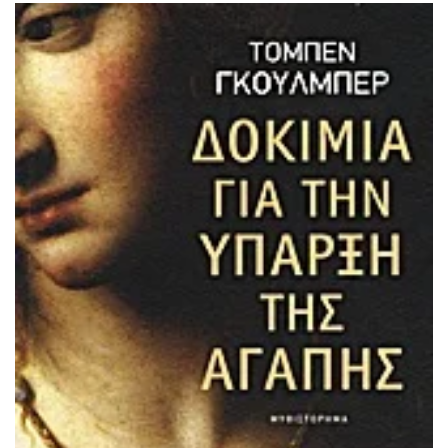
ΙΣΤΟΡΙΚΌ ΜΥΘΙΣΤΌΡΗΜΑ
ΚΙΝΈΖΙΚΗ
ΛΟΓΟΤΕΧΝΊΑ ΤΟΥ ΦΑΝΤΑΣΤΙΚΟΎ
ΙΑΠΩΝΙΚΉ
ΙΣΤΟΡΊΑ
ΓΑΛΛΙΚΉ-ΓΑ
ΠΑΙΔΙΚΌ ΒΙΒΛΊΟ
ΒΑΛΚΑΝΙΚΉ
ΦΙΛΟΣΟΦΊΑ
ΆΛΛΕΣ
ΚΡΗΤΙΚΑ
ΔΟΚΊΜΙΟ
ΓΛΏΣΣΑ