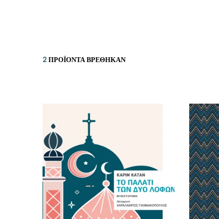
ΙΣΤΟΡΙΚΌ ΜΥΘΙΣΤΌΡΗΜΑ
ΚΙ
ΛΟΓΟΤΕΧΝΊΑ ΤΟΥ ΦΑΝΤΑΣΤΙΚΟΎ
ΙΑ
ΙΣΤΟΡΊΑ
2
ΠΡΟΪΌΝΤΑ ΒΡΈΘΗΚΑΝ
ΓΑ
ΠΑΙΔΙΚΌ ΒΙΒΛΊΟ
ΒΑ
ΦΙΛΟΣΟΦΊΑ
ΆΛ
ΚΡΗΤΙΚΑ
ΔΟΚΊΜΙΟ
ΓΛΏΣΣΑ