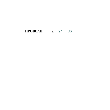
ΠΡΟΒΟΛΉ
12
24
36