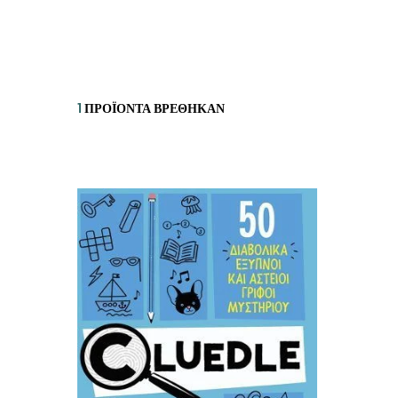
ΙΣΤΟΡΙΚΌ ΜΥΘΙΣΤΌΡΗΜΑ
ΚΙ
ΛΟΓΟΤΕΧΝΊΑ ΤΟΥ ΦΑΝΤΑΣΤΙΚΟΎ
ΙΑ
ΙΣΤΟΡΊΑ
1
ΠΡΟΪΌΝΤΑ ΒΡΈΘΗΚΑΝ
ΓΑ
ΠΑΙΔΙΚΌ ΒΙΒΛΊΟ
ΒΑ
ΦΙΛΟΣΟΦΊΑ
ΆΛ
ΚΡΗΤΙΚΑ
ΔΟΚΊΜΙΟ
ΓΛΏΣΣΑ