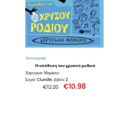
ΘΕΤΙΚΈΣ ΕΠΙΣΤΉΜΕΣ
ΤΈΧΝΕΣ
ΚΌΜΙΚ ΚΑΙ GRAPHIC NOVEL
ΨΥΧΟΛΟΓΊΑ
Αστυνομικά
ΔΙΆΦΟΡΑ
Η υπόθεση του χρυσού ροδιού
Χάρτιγκαν Μπράουν
Σειρά: Cluedle, βιβλίο 2
€
10.98
€
12.20
Original
Η
price
τρέχουσα
was:
τιμή
€12.20.
είναι:
€10.98.