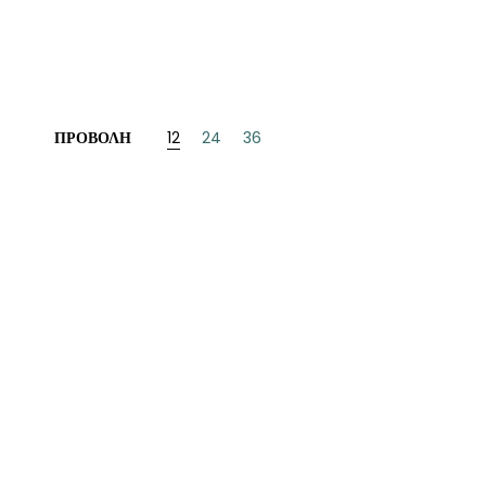
ΝΈΖΙΚΗ
ΠΩΝΙΚΉ
ΛΛΙΚΉ-ΓΑΛΛΌΦΩΝΗ
ΠΡΟΒΟΛΉ
12
24
36
ΛΚΑΝΙΚΉ
ΛΕΣ