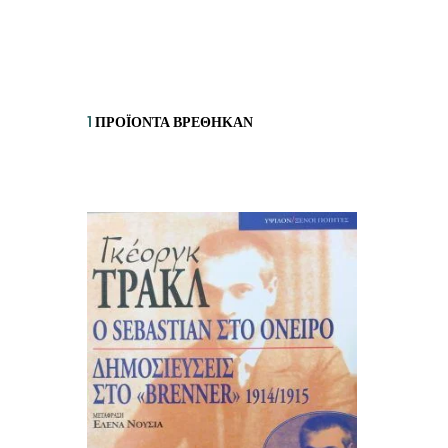
ΙΣΤΟΡΙΚΌ ΜΥΘΙΣΤΌΡΗΜΑ
ΚΙ
ΛΟΓΟΤΕΧΝΊΑ ΤΟΥ ΦΑΝΤΑΣΤΙΚΟΎ
ΙΑ
ΙΣΤΟΡΊΑ
1
ΠΡΟΪΌΝΤΑ ΒΡΈΘΗΚΑΝ
ΓΑ
ΠΑΙΔΙΚΌ ΒΙΒΛΊΟ
ΒΑ
ΦΙΛΟΣΟΦΊΑ
ΆΛ
ΚΡΗΤΙΚΑ
ΔΟΚΊΜΙΟ
ΓΛΏΣΣΑ