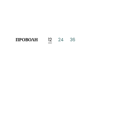
ΝΈΖΙΚΗ
ΠΩΝΙΚΉ
ΛΛΙΚΉ-ΓΑΛΛΌΦΩΝΗ
ΠΡΟΒΟΛΉ
12
24
36
ΛΚΑΝΙΚΉ
ΛΕΣ