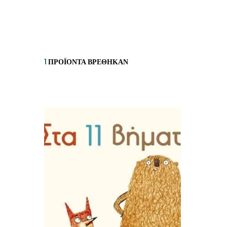
ΙΣΤΟΡΙΚΌ ΜΥΘΙΣΤΌΡΗΜΑ
ΚΙ
ΛΟΓΟΤΕΧΝΊΑ ΤΟΥ ΦΑΝΤΑΣΤΙΚΟΎ
ΙΑ
ΙΣΤΟΡΊΑ
1
ΠΡΟΪΌΝΤΑ ΒΡΈΘΗΚΑΝ
ΓΑ
ΠΑΙΔΙΚΌ ΒΙΒΛΊΟ
ΒΑ
ΦΙΛΟΣΟΦΊΑ
ΆΛ
ΚΡΗΤΙΚΑ
ΔΟΚΊΜΙΟ
ΓΛΏΣΣΑ