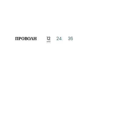
ΝΈΖΙΚΗ
ΠΩΝΙΚΉ
ΛΛΙΚΉ-ΓΑΛΛΌΦΩΝΗ
ΠΡΟΒΟΛΉ
12
24
36
ΛΚΑΝΙΚΉ
ΛΕΣ