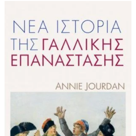
ΙΣΤΟΡΙΚΌ ΜΥΘΙΣΤΌΡΗΜΑ
ΚΙΝΈΖΙΚΗ
ΛΟΓΟΤΕΧΝΊΑ ΤΟΥ ΦΑΝΤΑΣΤΙΚΟΎ
ΙΑΠΩΝΙΚΉ
ΙΣΤΟΡΊΑ
ΓΑΛΛΙΚΉ-ΓΑ
ΠΑΙΔΙΚΌ ΒΙΒΛΊΟ
ΒΑΛΚΑΝΙΚΉ
ΦΙΛΟΣΟΦΊΑ
ΆΛΛΕΣ
ΚΡΗΤΙΚΑ
ΔΟΚΊΜΙΟ
ΓΛΏΣΣΑ