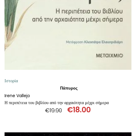
ΠΡΟΣΘΉΚΗ ΣΤΟ ΚΑΛΆΘΙ
Ιστορία
Πάπυρος
Irene Vallejo
Η περιπέτεια του βιβλίου από την αρχαιότητα μέχρι σήμερα
€
18.00
€
19.90
Original
Η
price
τρέχουσα
was:
τιμή