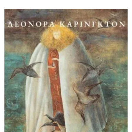
ΙΣΤΟΡΙΚΌ ΜΥΘΙΣΤΌΡΗΜΑ
ΚΙΝΈΖΙΚΗ
ΛΟΓΟΤΕΧΝΊΑ ΤΟΥ ΦΑΝΤΑΣΤΙΚΟΎ
ΙΑΠΩΝΙΚΉ
ΙΣΤΟΡΊΑ
ΓΑΛΛΙΚΉ-ΓΑ
ΠΑΙΔΙΚΌ ΒΙΒΛΊΟ
ΒΑΛΚΑΝΙΚΉ
ΦΙΛΟΣΟΦΊΑ
ΆΛΛΕΣ
ΚΡΗΤΙΚΑ
ΔΟΚΊΜΙΟ
ΓΛΏΣΣΑ