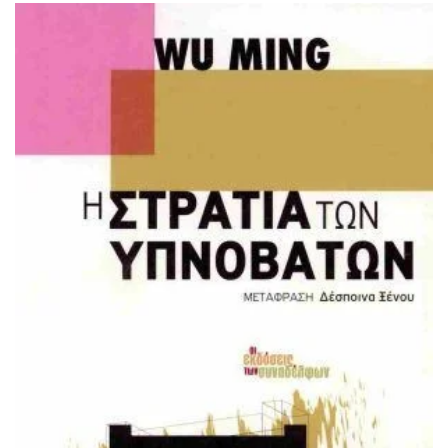
ΙΣΤΟΡΙΚΌ ΜΥΘΙΣΤΌΡΗΜΑ
ΚΙΝΈΖΙΚΗ
ΛΟΓΟΤΕΧΝΊΑ ΤΟΥ ΦΑΝΤΑΣΤΙΚΟΎ
ΙΑΠΩΝΙΚΉ
ΙΣΤΟΡΊΑ
ΓΑΛΛΙΚΉ-ΓΑ
ΠΑΙΔΙΚΌ ΒΙΒΛΊΟ
ΒΑΛΚΑΝΙΚΉ
ΦΙΛΟΣΟΦΊΑ
ΆΛΛΕΣ
ΚΡΗΤΙΚΑ
ΔΟΚΊΜΙΟ
ΓΛΏΣΣΑ