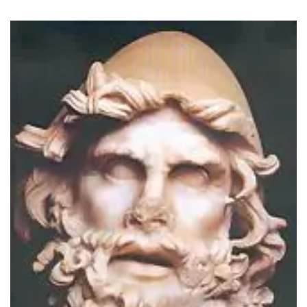
ΙΣΤΟΡΙΚΌ ΜΥΘΙΣΤΌΡΗΜΑ
ΚΙΝΈΖΙΚΗ
ΛΟΓΟΤΕΧΝΊΑ ΤΟΥ ΦΑΝΤΑΣΤΙΚΟΎ
ΙΑΠΩΝΙΚΉ
ΙΣΤΟΡΊΑ
ΓΑΛΛΙΚΉ-ΓΑ
ΠΑΙΔΙΚΌ ΒΙΒΛΊΟ
ΒΑΛΚΑΝΙΚΉ
ΦΙΛΟΣΟΦΊΑ
ΆΛΛΕΣ
ΚΡΗΤΙΚΑ
ΔΟΚΊΜΙΟ
ΓΛΏΣΣΑ