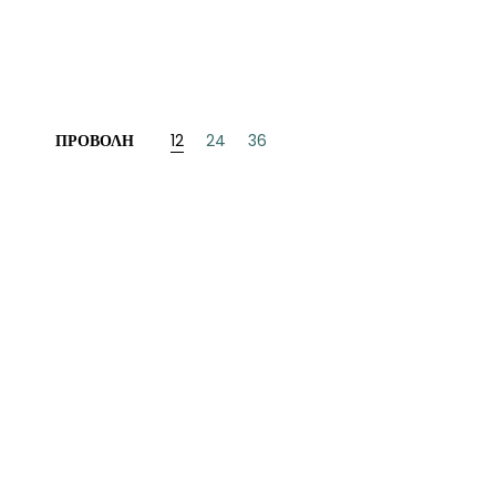
ΝΈΖΙΚΗ
ΠΩΝΙΚΉ
ΛΛΙΚΉ-ΓΑΛΛΌΦΩΝΗ
ΠΡΟΒΟΛΉ
12
24
36
ΛΚΑΝΙΚΉ
ΛΕΣ