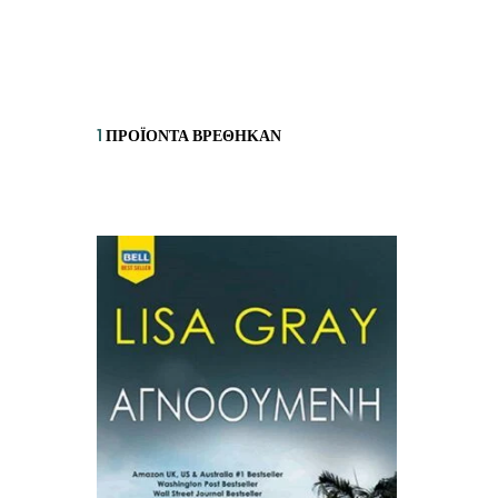
ΙΣΤΟΡΙΚΌ ΜΥΘΙΣΤΌΡΗΜΑ
ΚΙ
ΛΟΓΟΤΕΧΝΊΑ ΤΟΥ ΦΑΝΤΑΣΤΙΚΟΎ
ΙΑ
ΙΣΤΟΡΊΑ
1
ΠΡΟΪΌΝΤΑ ΒΡΈΘΗΚΑΝ
ΓΑ
ΠΑΙΔΙΚΌ ΒΙΒΛΊΟ
ΒΑ
ΦΙΛΟΣΟΦΊΑ
ΆΛ
ΚΡΗΤΙΚΑ
ΔΟΚΊΜΙΟ
ΓΛΏΣΣΑ