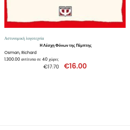
Αστυνομική λογοτεχνία
Η Λέσχη Φόνων της Πέμπτης
Osman, Richard
1.300.00 αντίτυπα σε 40 χώρες
€
16.00
€
17.70
Original
Η
price
τρέχουσα
was:
τιμή
€17.70.
είναι:
€16.00.