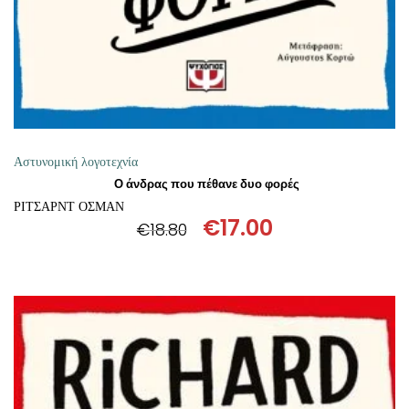
Αστυνομική λογοτεχνία
Ο άνδρας που πέθανε δυο φορές
ΡΙΤΣΑΡΝΤ ΟΣΜΑΝ
€
17.00
€
18.80
Original
Η
price
τρέχουσα
was:
τιμή
€18.80.
είναι:
€17.00.