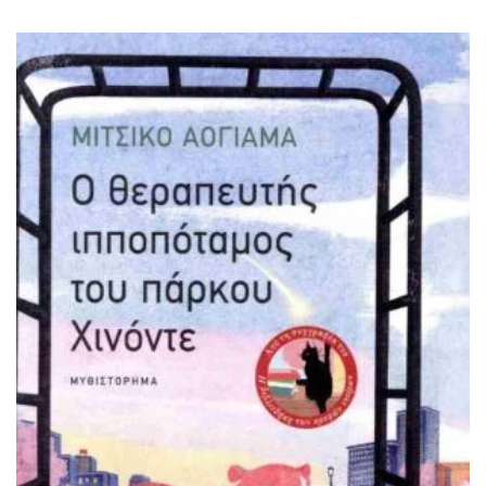
ΙΣΤΟΡΙΚΌ ΜΥΘΙΣΤΌΡΗΜΑ
ΚΙΝΈΖΙΚΗ
ΛΟΓΟΤΕΧΝΊΑ ΤΟΥ ΦΑΝΤΑΣΤΙΚΟΎ
ΙΑΠΩΝΙΚΉ
ΙΣΤΟΡΊΑ
ΓΑΛΛΙΚΉ-ΓΑ
ΠΑΙΔΙΚΌ ΒΙΒΛΊΟ
ΒΑΛΚΑΝΙΚΉ
ΦΙΛΟΣΟΦΊΑ
ΆΛΛΕΣ
ΚΡΗΤΙΚΑ
ΔΟΚΊΜΙΟ
ΓΛΏΣΣΑ