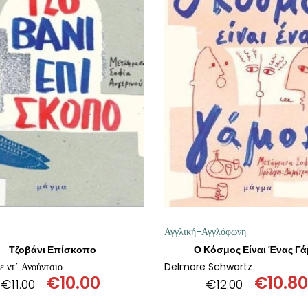
ΠΡΟΣΘΉΚΗ ΣΤΟ ΚΑΛΆΘΙ
ΠΡΟΣΘΉΚΗ ΣΤΟ ΚΑΛΆΘ
Αγγλική-Αγγλόφωνη
Τζοβάνι Επίσκοπο
Ο Κόσμος Είναι Ένας Γ
ε ντ΄ Ανούντσιο
Delmore Schwartz
€
10.00
€
10.80
€
11.00
€
12.00
Original
Η
Origin