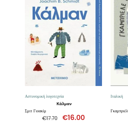
ΠΡΟΣΘΉΚΗ ΣΤΟ ΚΑΛΆΘΙ
Αστυνομική λογοτεχνία
Ιταλική
Κάλμαν
Σμιτ Γιοακίμ
Γκαμπριέλ
€
16.00
€
17.70
Original
Η