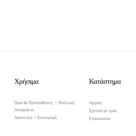
price
τρέχουσα
price
was:
τιμή
was:
€11.00.
είναι:
€12.00.
€10.00.
ΠΡΟΣΘΉΚΗ ΣΤΟ ΚΑΛΆΘΙ
ΠΡΟΣΘΉΚΗ ΣΤΟ ΚΑΛΆΘ
Χρήσιμα
Κατάστημα
Όροι & Προϋποθέσεις – Πολιτική
Αρχική
Απορρήτου
Σχετικά με εμάς
Αποστολή – Επιστροφή
Επικοινωνία