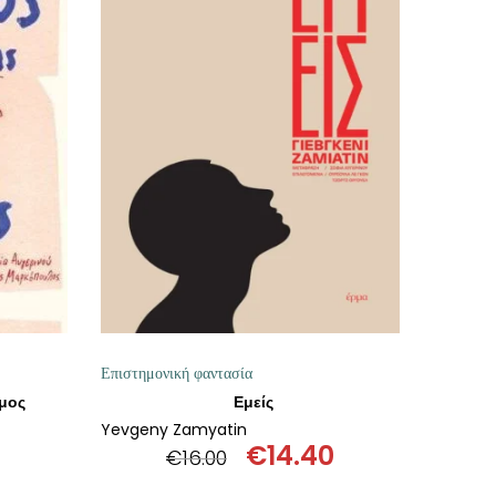
Ι
ΠΡΟΣΘΉΚΗ ΣΤΟ ΚΑΛΆΘΙ
Επιστημονική φαντασία
άμος
Εμείς
Yevgeny Zamyatin
€
14.40
€
16.00
al
Η
Original
Η