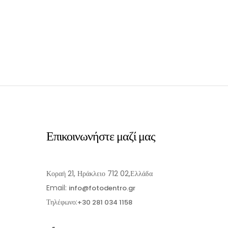
τρέχουσα
price
τρέχουσα
τιμή
was:
τιμή
είναι:
€16.00.
είναι:
€10.80.
€14.40.
Ι
ΠΡΟΣΘΉΚΗ ΣΤΟ ΚΑΛΆΘΙ
Επικοινωνήστε μαζί μας
Κοραή 21, Ηράκλειο 712 02,Ελλάδα
Email:
info@fotodentro.gr
Τηλέφωνο:
+30 281 034 1158