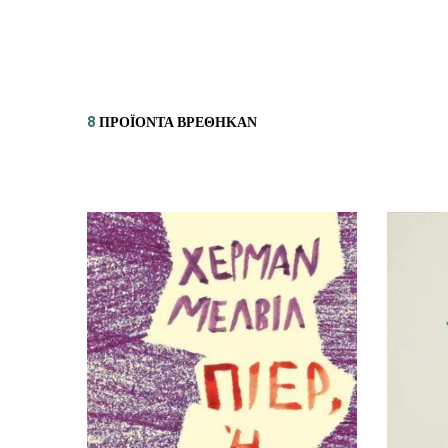
ΙΣΤΟΡΙΚΌ ΜΥΘΙΣΤΌΡΗΜΑ
ΚΙ
ΛΟΓΟΤΕΧΝΊΑ ΤΟΥ ΦΑΝΤΑΣΤΙΚΟΎ
ΙΑ
ΙΣΤΟΡΊΑ
8
ΠΡΟΪΌΝΤΑ ΒΡΈΘΗΚΑΝ
ΓΑ
ΠΑΙΔΙΚΌ ΒΙΒΛΊΟ
ΒΑ
ΦΙΛΟΣΟΦΊΑ
ΆΛ
ΚΡΗΤΙΚΑ
ΔΟΚΊΜΙΟ
ΓΛΏΣΣΑ