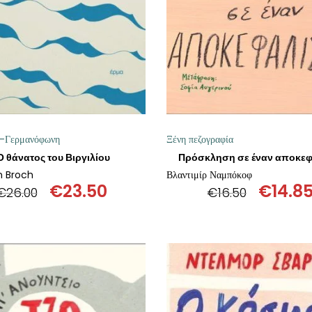
ή-Γερμανόφωνη
Ξένη πεζογραφία
Ο θάνατος του Βιργιλίου
Πρόσκληση σε έναν αποκε
 Broch
Βλαντιμίρ Ναμπόκοφ
€
23.50
€
14.8
€
26.00
€
16.50
Original
Η
Origin
price
τρέχουσα
price
was:
τιμή
was:
€26.00.
είναι:
€16.50
€23.50.