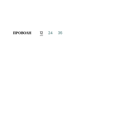
ΝΈΖΙΚΗ
ΠΩΝΙΚΉ
ΛΛΙΚΉ-ΓΑΛΛΌΦΩΝΗ
ΠΡΟΒΟΛΉ
12
24
36
ΛΚΑΝΙΚΉ
ΛΕΣ