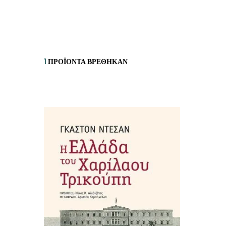
ΙΣΤΟΡΙΚΌ ΜΥΘΙΣΤΌΡΗΜΑ
ΚΙ
ΛΟΓΟΤΕΧΝΊΑ ΤΟΥ ΦΑΝΤΑΣΤΙΚΟΎ
ΙΑ
ΙΣΤΟΡΊΑ
1
ΠΡΟΪΌΝΤΑ ΒΡΈΘΗΚΑΝ
ΓΑ
ΠΑΙΔΙΚΌ ΒΙΒΛΊΟ
ΒΑ
ΦΙΛΟΣΟΦΊΑ
ΆΛ
ΚΡΗΤΙΚΑ
ΔΟΚΊΜΙΟ
ΓΛΏΣΣΑ