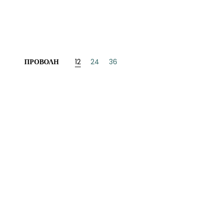
ΝΈΖΙΚΗ
ΠΩΝΙΚΉ
ΛΛΙΚΉ-ΓΑΛΛΌΦΩΝΗ
ΠΡΟΒΟΛΉ
12
24
36
ΛΚΑΝΙΚΉ
ΛΕΣ