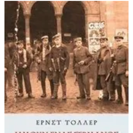
ΙΣΤΟΡΙΚΌ ΜΥΘΙΣΤΌΡΗΜΑ
ΚΙΝΈΖΙΚΗ
ΛΟΓΟΤΕΧΝΊΑ ΤΟΥ ΦΑΝΤΑΣΤΙΚΟΎ
ΙΑΠΩΝΙΚΉ
ΙΣΤΟΡΊΑ
ΓΑΛΛΙΚΉ-ΓΑ
ΠΑΙΔΙΚΌ ΒΙΒΛΊΟ
ΒΑΛΚΑΝΙΚΉ
ΦΙΛΟΣΟΦΊΑ
ΆΛΛΕΣ
ΚΡΗΤΙΚΑ
ΔΟΚΊΜΙΟ
ΓΛΏΣΣΑ