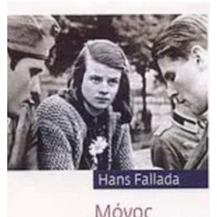
ΙΣΤΟΡΙΚΌ ΜΥΘΙΣΤΌΡΗΜΑ
ΚΙΝΈΖΙΚΗ
ΛΟΓΟΤΕΧΝΊΑ ΤΟΥ ΦΑΝΤΑΣΤΙΚΟΎ
ΙΑΠΩΝΙΚΉ
ΙΣΤΟΡΊΑ
ΓΑΛΛΙΚΉ-ΓΑ
ΠΑΙΔΙΚΌ ΒΙΒΛΊΟ
ΒΑΛΚΑΝΙΚΉ
ΦΙΛΟΣΟΦΊΑ
ΆΛΛΕΣ
ΚΡΗΤΙΚΑ
ΔΟΚΊΜΙΟ
ΓΛΏΣΣΑ