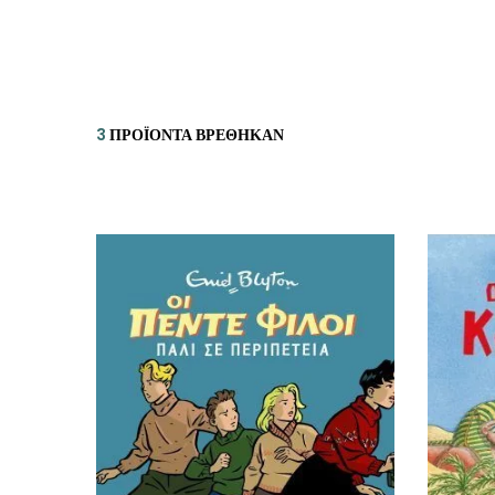
ΙΣΤΟΡΙΚΌ ΜΥΘΙΣΤΌΡΗΜΑ
ΚΙ
ΛΟΓΟΤΕΧΝΊΑ ΤΟΥ ΦΑΝΤΑΣΤΙΚΟΎ
ΙΑ
ΙΣΤΟΡΊΑ
3
ΠΡΟΪΌΝΤΑ ΒΡΈΘΗΚΑΝ
ΓΑ
ΠΑΙΔΙΚΌ ΒΙΒΛΊΟ
ΒΑ
ΦΙΛΟΣΟΦΊΑ
ΆΛ
ΚΡΗΤΙΚΑ
ΔΟΚΊΜΙΟ
ΓΛΏΣΣΑ