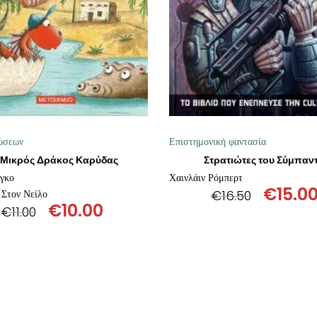
ώσεων
Επιστημονική φαντασία
 Μικρός Δράκος Καρύδας
Στρατιώτες του Σύμπαν
νγκο
Χαινλάιν Ρόμπερτ
€
15.0
Στον Νείλο
€
16.50
€
10.00
Origin
€
11.00
Original
Η
price
price
τρέχουσα
was:
was:
τιμή
€16.50
€11.00.
είναι:
€10.00.