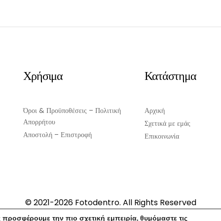
ΠΡΟΣΘΉΚΗ ΣΤΟ ΚΑΛΆΘΙ
ΠΡΟΣΘΉΚΗ ΣΤΟ ΚΑΛΆΘ
Χρήσιμα
Κατάστημα
Όροι & Προϋποθέσεις – Πολιτική
Αρχική
Απορρήτου
Σχετικά με εμάς
Αποστολή – Επιστροφή
Επικοινωνία
© 2021-2026 Fotodentro. All Rights Reserved
Created by
iWorx
 προσφέρουμε την πιο σχετική εμπειρία, θυμόμαστε τις