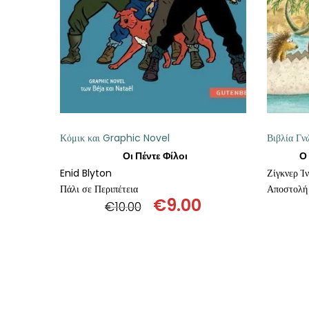
ΘΕΤΙΚΈΣ ΕΠΙΣΤΉΜΕΣ
ΤΈΧΝΕΣ
ΚΌΜΙΚ ΚΑΙ GRAPHIC NOVEL
ΨΥΧΟΛΟΓΊΑ
Κόμικ και Graphic Novel
Βιβλία Γν
ΔΙΆΦΟΡΑ
Οι Πέντε Φίλοι
Ο
Enid Blyton
Ζίγκνερ Ί
Πάλι σε Περιπέτεια
Αποστολή 
€
9.00
€
10.00
Original
Η
price
τρέχουσα
was:
τιμή
€10.00.
είναι:
€9.00.