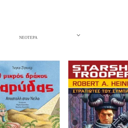
ΝΈΖΙΚΗ
ΠΩΝΙΚΉ
ΛΛΙΚΉ-ΓΑΛΛΌΦΩΝΗ
ΝΕΌΤΕΡΑ
ΛΚΑΝΙΚΉ
ΛΕΣ