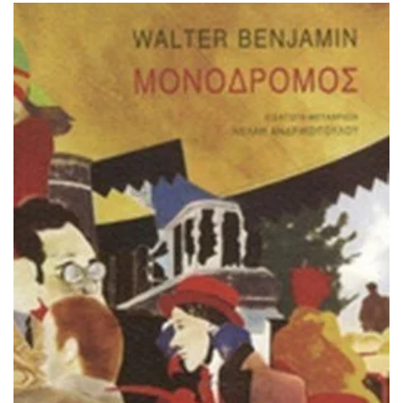
ΙΣΤΟΡΙΚΌ ΜΥΘΙΣΤΌΡΗΜΑ
ΚΙΝΈΖΙΚΗ
ΛΟΓΟΤΕΧΝΊΑ ΤΟΥ ΦΑΝΤΑΣΤΙΚΟΎ
ΙΑΠΩΝΙΚΉ
ΙΣΤΟΡΊΑ
ΓΑΛΛΙΚΉ-ΓΑ
ΠΑΙΔΙΚΌ ΒΙΒΛΊΟ
ΒΑΛΚΑΝΙΚΉ
ΦΙΛΟΣΟΦΊΑ
ΆΛΛΕΣ
ΚΡΗΤΙΚΑ
ΔΟΚΊΜΙΟ
ΓΛΏΣΣΑ