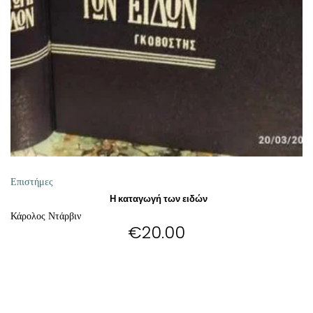
ΘΕΤΙΚΈΣ ΕΠΙΣΤΉΜΕΣ
ΤΈΧΝΕΣ
ΚΌΜΙΚ ΚΑΙ GRAPHIC NOVEL
ΨΥΧΟΛΟΓΊΑ
ΔΙΆΦΟΡΑ
Επιστήμες
Η καταγωγή των ειδών
Κάρολος Ντάρβιν
€
20.00