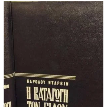
ΙΣΤΟΡΙΚΌ ΜΥΘΙΣΤΌΡΗΜΑ
ΚΙΝΈΖΙΚΗ
ΛΟΓΟΤΕΧΝΊΑ ΤΟΥ ΦΑΝΤΑΣΤΙΚΟΎ
ΙΑΠΩΝΙΚΉ
ΙΣΤΟΡΊΑ
ΓΑΛΛΙΚΉ-ΓΑ
ΠΑΙΔΙΚΌ ΒΙΒΛΊΟ
ΒΑΛΚΑΝΙΚΉ
ΦΙΛΟΣΟΦΊΑ
ΆΛΛΕΣ
ΚΡΗΤΙΚΑ
ΔΟΚΊΜΙΟ
ΓΛΏΣΣΑ