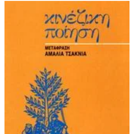
ΙΣΤΟΡΙΚΌ ΜΥΘΙΣΤΌΡΗΜΑ
ΚΙΝΈΖΙΚΗ
ΛΟΓΟΤΕΧΝΊΑ ΤΟΥ ΦΑΝΤΑΣΤΙΚΟΎ
ΙΑΠΩΝΙΚΉ
ΙΣΤΟΡΊΑ
ΓΑΛΛΙΚΉ-ΓΑ
ΠΑΙΔΙΚΌ ΒΙΒΛΊΟ
ΒΑΛΚΑΝΙΚΉ
ΦΙΛΟΣΟΦΊΑ
ΆΛΛΕΣ
ΚΡΗΤΙΚΑ
ΔΟΚΊΜΙΟ
ΓΛΏΣΣΑ