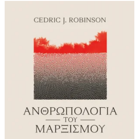
ΙΣΤΟΡΙΚΌ ΜΥΘΙΣΤΌΡΗΜΑ
ΚΙΝΈΖΙΚΗ
ΛΟΓΟΤΕΧΝΊΑ ΤΟΥ ΦΑΝΤΑΣΤΙΚΟΎ
ΙΑΠΩΝΙΚΉ
ΙΣΤΟΡΊΑ
ΓΑΛΛΙΚΉ-ΓΑ
ΠΑΙΔΙΚΌ ΒΙΒΛΊΟ
ΒΑΛΚΑΝΙΚΉ
ΦΙΛΟΣΟΦΊΑ
ΆΛΛΕΣ
ΚΡΗΤΙΚΑ
ΔΟΚΊΜΙΟ
ΓΛΏΣΣΑ