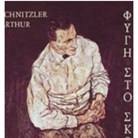
ΙΣΤΟΡΙΚΌ ΜΥΘΙΣΤΌΡΗΜΑ
ΚΙΝΈΖΙΚΗ
ΛΟΓΟΤΕΧΝΊΑ ΤΟΥ ΦΑΝΤΑΣΤΙΚΟΎ
ΙΑΠΩΝΙΚΉ
ΙΣΤΟΡΊΑ
ΓΑΛΛΙΚΉ-ΓΑ
ΠΑΙΔΙΚΌ ΒΙΒΛΊΟ
ΒΑΛΚΑΝΙΚΉ
ΦΙΛΟΣΟΦΊΑ
ΆΛΛΕΣ
ΚΡΗΤΙΚΑ
ΔΟΚΊΜΙΟ
ΓΛΏΣΣΑ