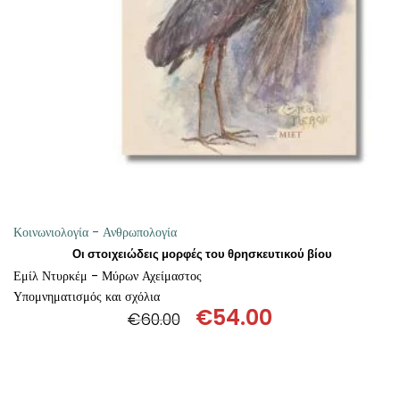
ΘΕΤΙΚΈΣ ΕΠΙΣΤΉΜΕΣ
ΤΈΧΝΕΣ
ΚΌΜΙΚ ΚΑΙ GRAPHIC NOVEL
ΨΥΧΟΛΟΓΊΑ
ΔΙΆΦΟΡΑ
Κοινωνιολογία - Ανθρωπολογία
Οι στοιχειώδεις μορφές του θρησκευτικού βίου
Εμίλ Ντυρκέμ - Μύρων Αχείμαστος
Υπομνηματισμός και σχόλια
€
54.00
€
60.00
Original
Η
price
τρέχουσα
was:
τιμή