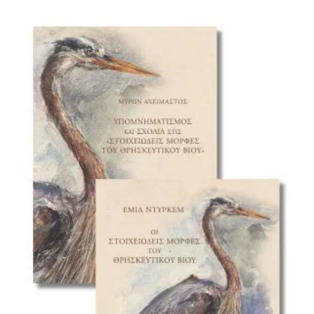
ΙΣΤΟΡΙΚΌ ΜΥΘΙΣΤΌΡΗΜΑ
ΚΙΝΈΖΙΚΗ
ΛΟΓΟΤΕΧΝΊΑ ΤΟΥ ΦΑΝΤΑΣΤΙΚΟΎ
ΙΑΠΩΝΙΚΉ
ΙΣΤΟΡΊΑ
ΓΑΛΛΙΚΉ-ΓΑ
ΠΑΙΔΙΚΌ ΒΙΒΛΊΟ
ΒΑΛΚΑΝΙΚΉ
ΦΙΛΟΣΟΦΊΑ
ΆΛΛΕΣ
ΚΡΗΤΙΚΑ
ΔΟΚΊΜΙΟ
ΓΛΏΣΣΑ