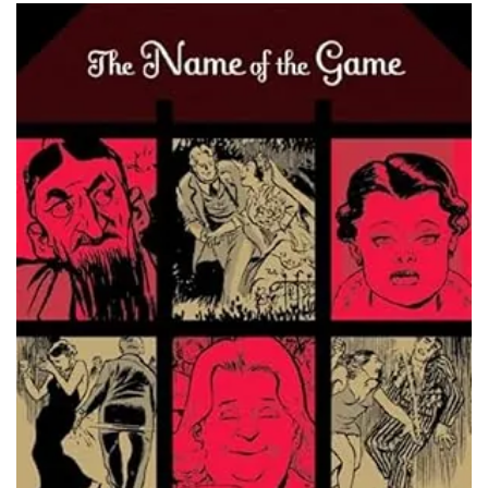
ΙΣΤΟΡΙΚΌ ΜΥΘΙΣΤΌΡΗΜΑ
ΚΙΝΈΖΙΚΗ
ΛΟΓΟΤΕΧΝΊΑ ΤΟΥ ΦΑΝΤΑΣΤΙΚΟΎ
ΙΑΠΩΝΙΚΉ
ΙΣΤΟΡΊΑ
ΓΑΛΛΙΚΉ-ΓΑ
ΠΑΙΔΙΚΌ ΒΙΒΛΊΟ
ΒΑΛΚΑΝΙΚΉ
ΦΙΛΟΣΟΦΊΑ
ΆΛΛΕΣ
ΚΡΗΤΙΚΑ
ΔΟΚΊΜΙΟ
ΓΛΏΣΣΑ