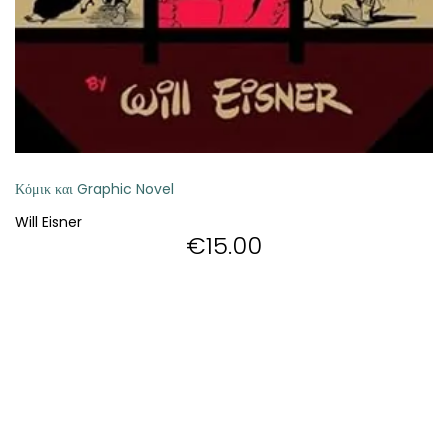
ΘΕΤΙΚΈΣ ΕΠΙΣΤΉΜΕΣ
ΤΈΧΝΕΣ
ΚΌΜΙΚ ΚΑΙ GRAPHIC NOVEL
ΨΥΧΟΛΟΓΊΑ
Κόμικ και Graphic Novel
Will Eisner
ΔΙΆΦΟΡΑ
€
15.00