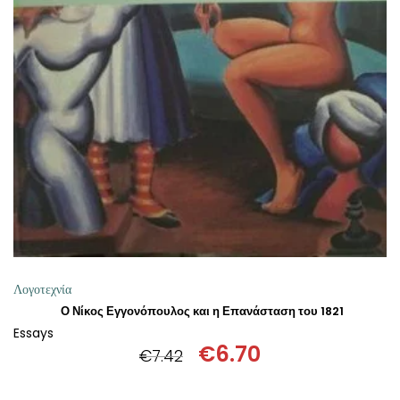
ΔΙΑΒΆΣΤΕ ΠΕΡΙΣΣΌΤΕΡΑ
Λογοτεχνία
Ο Νίκος Εγγονόπουλος και η Επανάσταση του 1821
Essays
€
6.70
€
7.42
Original
Η
price
τρέχουσα