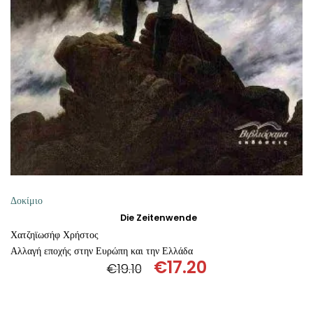
ΘΕΤΙΚΈΣ ΕΠΙΣΤΉΜΕΣ
ΤΈΧΝΕΣ
ΚΌΜΙΚ ΚΑΙ GRAPHIC NOVEL
ΨΥΧΟΛΟΓΊΑ
ΔΙΆΦΟΡΑ
Δοκίμιο
Die Zeitenwende
Χατζηϊωσήφ Χρήστος
Αλλαγή εποχής στην Ευρώπη και την Ελλάδα
€
17.20
€
19.10
Original
Η
price
τρέχουσα