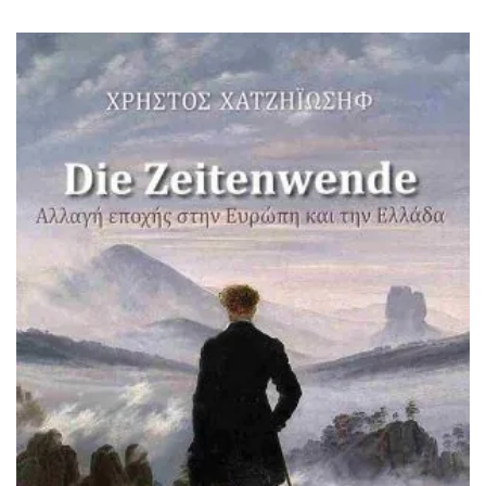
ΙΣΤΟΡΙΚΌ ΜΥΘΙΣΤΌΡΗΜΑ
ΚΙΝΈΖΙΚΗ
ΛΟΓΟΤΕΧΝΊΑ ΤΟΥ ΦΑΝΤΑΣΤΙΚΟΎ
ΙΑΠΩΝΙΚΉ
ΙΣΤΟΡΊΑ
ΓΑΛΛΙΚΉ-ΓΑ
ΠΑΙΔΙΚΌ ΒΙΒΛΊΟ
ΒΑΛΚΑΝΙΚΉ
ΦΙΛΟΣΟΦΊΑ
ΆΛΛΕΣ
ΚΡΗΤΙΚΑ
ΔΟΚΊΜΙΟ
ΓΛΏΣΣΑ