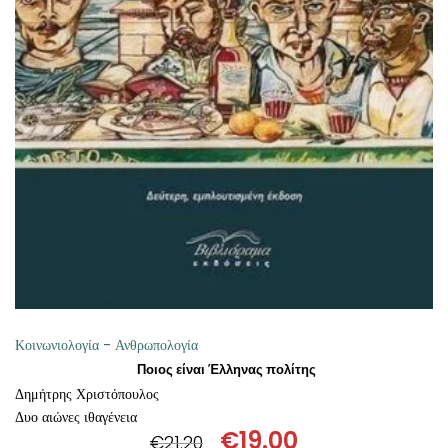
ΠΡΟΣΘΉΚΗ ΣΤΟ ΚΑΛΆΘΙ
Κοινωνιολογία - Ανθρωπολογία
Ποιος είναι Έλληνας πολίτης
Δημήτρης Χριστόπουλος
Δυο αιώνες ιθαγένεια
€
19.00
€
21.20