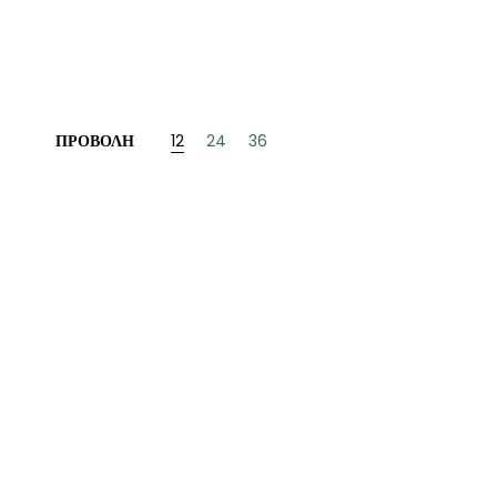
ΝΈΖΙΚΗ
ΠΩΝΙΚΉ
ΛΛΙΚΉ-ΓΑΛΛΌΦΩΝΗ
ΠΡΟΒΟΛΉ
12
24
36
ΛΚΑΝΙΚΉ
ΛΕΣ