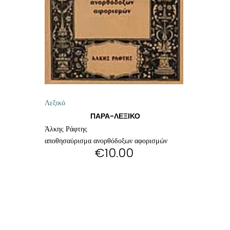
ΘΕΤΙΚΈΣ ΕΠΙΣΤΉΜΕΣ
ΤΈΧΝΕΣ
ΚΌΜΙΚ ΚΑΙ GRAPHIC NOVEL
ΨΥΧΟΛΟΓΊΑ
Λεξικό
ΔΙΆΦΟΡΑ
ΠΑΡΑ-ΛΕΞΙΚΟ
Άλκης Ράφτης
αποθησαύρισμα ανορθόδοξων αφορισμών
€
10.00