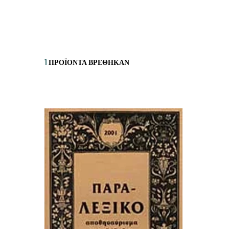
ΙΣΤΟΡΙΚΌ ΜΥΘΙΣΤΌΡΗΜΑ
ΚΙ
ΛΟΓΟΤΕΧΝΊΑ ΤΟΥ ΦΑΝΤΑΣΤΙΚΟΎ
ΙΑ
ΙΣΤΟΡΊΑ
1
ΠΡΟΪΌΝΤΑ ΒΡΈΘΗΚΑΝ
ΓΑ
ΠΑΙΔΙΚΌ ΒΙΒΛΊΟ
ΒΑ
ΦΙΛΟΣΟΦΊΑ
ΆΛ
ΚΡΗΤΙΚΑ
ΔΟΚΊΜΙΟ
ΓΛΏΣΣΑ