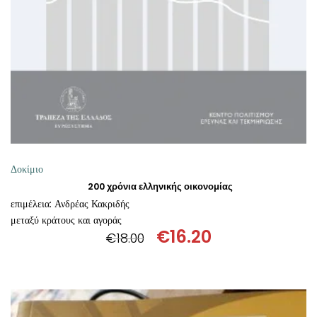
ΘΕΤΙΚΈΣ ΕΠΙΣΤΉΜΕΣ
ΤΈΧΝΕΣ
ΚΌΜΙΚ ΚΑΙ GRAPHIC NOVEL
ΨΥΧΟΛΟΓΊΑ
ΔΙΆΦΟΡΑ
Δοκίμιο
200 χρόνια ελληνικής οικονομίας
επιμέλεια: Ανδρέας Κακριδής
μεταξύ κράτους και αγοράς
€
16.20
€
18.00
Original
Η
price
τρέχουσα
was:
τιμή
€18.00.
είναι: