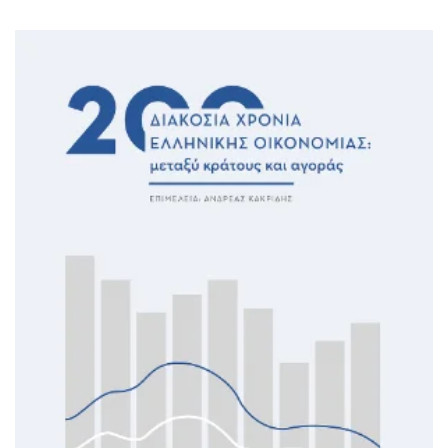
ΙΣΤΟΡΙΚΌ ΜΥΘΙΣΤΌΡΗΜΑ
ΚΙΝΈΖΙΚΗ
ΛΟΓΟΤΕΧΝΊΑ ΤΟΥ ΦΑΝΤΑΣΤΙΚΟΎ
ΙΑΠΩΝΙΚΉ
ΙΣΤΟΡΊΑ
ΓΑΛΛΙΚΉ-ΓΑ
ΠΑΙΔΙΚΌ ΒΙΒΛΊΟ
ΒΑΛΚΑΝΙΚΉ
ΦΙΛΟΣΟΦΊΑ
ΆΛΛΕΣ
ΚΡΗΤΙΚΑ
ΔΟΚΊΜΙΟ
ΓΛΏΣΣΑ