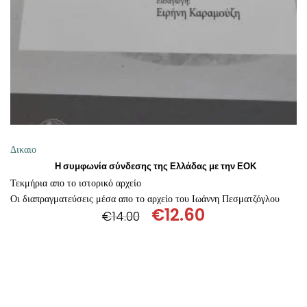
Δικαιο
Η συμφωνία σύνδεσης της Ελλάδας με την ΕΟΚ
Τεκμήρια απο το ιστορικό αρχείο
Οι διαπραγματεύσεις μέσα απο το αρχείο του Ιωάννη Πεσματζόγλου
€
12.60
€
14.00
Original
Η
price
τρέχουσα
was:
τιμή
€14.00.
είναι:
€12.60.