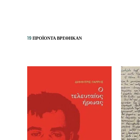
ΙΣΤΟΡΙΚΌ ΜΥΘΙΣΤΌΡΗΜΑ
ΚΙ
ΛΟΓΟΤΕΧΝΊΑ ΤΟΥ ΦΑΝΤΑΣΤΙΚΟΎ
ΙΑ
ΙΣΤΟΡΊΑ
19
ΠΡΟΪΌΝΤΑ ΒΡΈΘΗΚΑΝ
ΓΑ
ΠΑΙΔΙΚΌ ΒΙΒΛΊΟ
ΒΑ
ΦΙΛΟΣΟΦΊΑ
ΆΛ
ΚΡΗΤΙΚΑ
ΔΟΚΊΜΙΟ
ΓΛΏΣΣΑ