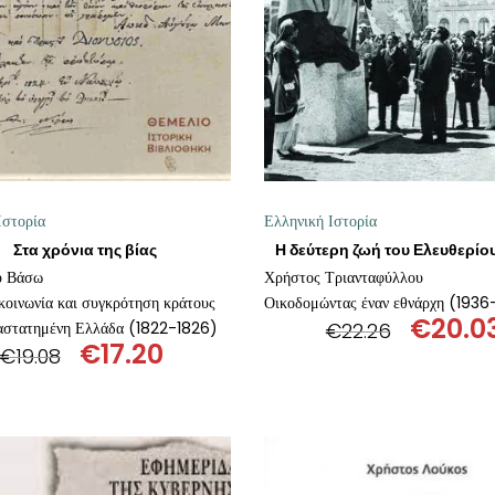
Ιστορία
Ελληνική Ιστορία
Στα χρόνια της βίας
υ Βάσω
Χρήστος Τριανταφύλλου
κοινωνία και συγκρότηση κράτους
Οικοδομώντας έναν εθνάρχη (193
€
20.0
ναστατημένη Ελλάδα (1822-1826)
€
22.26
€
17.20
Origin
€
19.08
Original
Η
price
price
τρέχουσα
was:
was:
τιμή
€22.26
€19.08.
είναι:
€17.20.