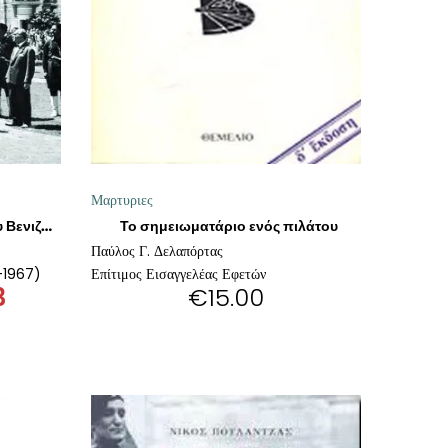
Μαρτυριες
Το σημειωματάριο ενός πιλάτου
Η δεύτερη ζωή του Ελευθερίου Βενιζέλου
Παύλος Γ. Δελαπόρτας
6-1967)
Επίτιμος Εισαγγελέας Εφετών
3
€
15.00
al
Η
τρέχουσα
τιμή
.
είναι:
€20.03.