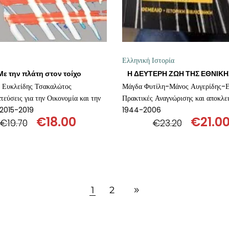
Ελληνική Ιστορία
Με την πλάτη στον τοίχο
: Ευκλείδης Τσακαλώτος
τεύσεις για την Οικονομία και την
Πρακτικές Αναγνώρισης και αποκλε
 2015-2019
1944-2006
€
18.00
€
21.0
€
19.70
€
23.20
Original
Η
Origin
price
τρέχουσα
price
was:
τιμή
was:
€19.70.
είναι:
€23.20
€18.00.
1
2
ΠΡΟΣΘΉΚΗ ΣΤΟ ΚΑΛΆΘΙ
ΠΡΟΣΘΉΚΗ ΣΤΟ ΚΑΛΆΘ