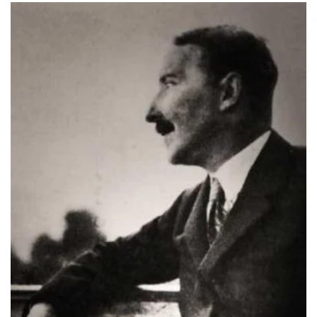
ΙΣΤΟΡΙΚΌ ΜΥΘΙΣΤΌΡΗΜΑ
ΚΙΝΈΖΙΚΗ
ΛΟΓΟΤΕΧΝΊΑ ΤΟΥ ΦΑΝΤΑΣΤΙΚΟΎ
ΙΑΠΩΝΙΚΉ
ΙΣΤΟΡΊΑ
ΓΑΛΛΙΚΉ-ΓΑ
ΠΑΙΔΙΚΌ ΒΙΒΛΊΟ
ΒΑΛΚΑΝΙΚΉ
ΦΙΛΟΣΟΦΊΑ
ΆΛΛΕΣ
ΚΡΗΤΙΚΑ
ΔΟΚΊΜΙΟ
ΓΛΏΣΣΑ