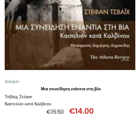
ΘΕΤΙΚΈΣ ΕΠΙΣΤΉΜΕΣ
ΤΈΧΝΕΣ
ΚΌΜΙΚ ΚΑΙ GRAPHIC NOVEL
ΨΥΧΟΛΟΓΊΑ
ΔΙΆΦΟΡΑ
Δοκίμιο
Μια συνείδηση ενάντια στη βία
Τσβάιχ, Στέφαν
Καστελιόν κατά Καλβίνου
€
14.00
€
15.50
Original
Η
price
τρέχουσα
was:
τιμή