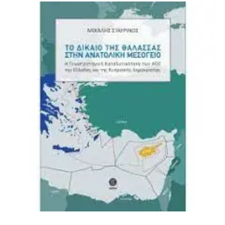
ΙΣΤΟΡΙΚΌ ΜΥΘΙΣΤΌΡΗΜΑ
ΚΙΝΈΖΙΚΗ
ΛΟΓΟΤΕΧΝΊΑ ΤΟΥ ΦΑΝΤΑΣΤΙΚΟΎ
ΙΑΠΩΝΙΚΉ
ΙΣΤΟΡΊΑ
ΓΑΛΛΙΚΉ-ΓΑ
ΠΑΙΔΙΚΌ ΒΙΒΛΊΟ
ΒΑΛΚΑΝΙΚΉ
ΦΙΛΟΣΟΦΊΑ
ΆΛΛΕΣ
ΚΡΗΤΙΚΑ
ΔΟΚΊΜΙΟ
ΓΛΏΣΣΑ