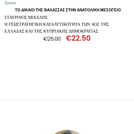
ΘΕΤΙΚΈΣ ΕΠΙΣΤΉΜΕΣ
Δικαιο
ΤΟ ΔΙΚΑΙΟ ΤΗΣ ΘΑΛΑΣΣΑΣ ΣΤΗΝ ΑΝΑΤΟΛΙΚΗ ΜΕΣΟΓΕΙΟ
ΣΤΑΥΡΙΝΟΣ ΜΙΧΑΛΗΣ
ΤΈΧΝΕΣ
Η ΓΕΩΣΤΡΑΤΗΓΙΚΗ ΚΑΤΑΛΥΤΙΚΟΤΗΤΑ ΤΩΝ ΑΟΖ ΤΗΣ
ΕΛΛΑΔΑΣ ΚΑΙ ΤΗΣ ΚΥΠΡΙΑΚΗΣ ΔΗΜΟΚΡΑΤΙΑΣ
ΚΌΜΙΚ ΚΑΙ GRAPHIC NOVEL
€
22.50
€
25.00
Original
Η
ΨΥΧΟΛΟΓΊΑ
price
τρέχουσα
was:
τιμή
€25.00.
είναι:
ΔΙΆΦΟΡΑ
€22.50.
ΠΡΟΣΘΉΚΗ ΣΤΟ ΚΑΛΆΘΙ