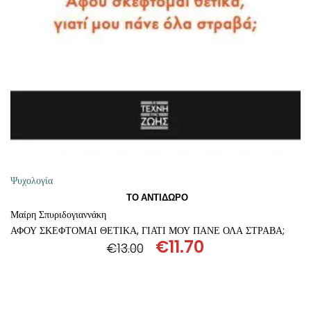
ΘΕΤΙΚΈΣ ΕΠΙΣΤΉΜΕΣ
ΤΈΧΝΕΣ
ΚΌΜΙΚ ΚΑΙ GRAPHIC NOVEL
ΨΥΧΟΛΟΓΊΑ
ΔΙΆΦΟΡΑ
Ψυχολογία
ΤΟ ΑΝΤΙΔΩΡΟ
Μαίρη Σπυριδογιαννάκη
ΑΦΟΥ ΣΚΕΦΤΟΜΑΙ ΘΕΤΙΚΑ, ΓΙΑΤΙ ΜΟΥ ΠΑΝΕ ΟΛΑ ΣΤΡΑΒΑ;
€
11.70
€
13.00
Original
Η
price
τρέχουσα
was:
τιμή