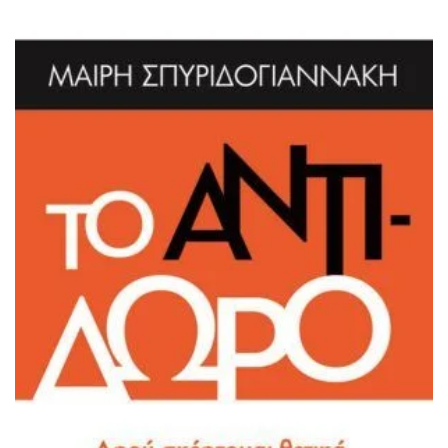
ΙΣΤΟΡΙΚΌ ΜΥΘΙΣΤΌΡΗΜΑ
ΚΙΝΈΖΙΚΗ
ΛΟΓΟΤΕΧΝΊΑ ΤΟΥ ΦΑΝΤΑΣΤΙΚΟΎ
ΙΑΠΩΝΙΚΉ
ΙΣΤΟΡΊΑ
ΓΑΛΛΙΚΉ-ΓΑ
ΠΑΙΔΙΚΌ ΒΙΒΛΊΟ
ΒΑΛΚΑΝΙΚΉ
ΦΙΛΟΣΟΦΊΑ
ΆΛΛΕΣ
ΚΡΗΤΙΚΑ
ΔΟΚΊΜΙΟ
ΓΛΏΣΣΑ