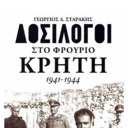
ΙΣΤΟΡΙΚΌ ΜΥΘΙΣΤΌΡΗΜΑ
ΚΙΝΈΖΙΚΗ
ΛΟΓΟΤΕΧΝΊΑ ΤΟΥ ΦΑΝΤΑΣΤΙΚΟΎ
ΙΑΠΩΝΙΚΉ
ΙΣΤΟΡΊΑ
ΓΑΛΛΙΚΉ-ΓΑ
ΠΑΙΔΙΚΌ ΒΙΒΛΊΟ
ΒΑΛΚΑΝΙΚΉ
ΦΙΛΟΣΟΦΊΑ
ΆΛΛΕΣ
ΚΡΗΤΙΚΑ
ΔΟΚΊΜΙΟ
ΓΛΏΣΣΑ