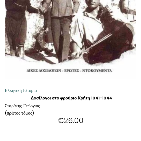
ΘΕΤΙΚΈΣ ΕΠΙΣΤΉΜΕΣ
ΤΈΧΝΕΣ
ΚΌΜΙΚ ΚΑΙ GRAPHIC NOVEL
ΨΥΧΟΛΟΓΊΑ
ΔΙΆΦΟΡΑ
Ελληνική Ιστορία
Δοσίλογοι στο φρούριο Κρήτη 1941-1944
Σταράκης Γεώργιος
(πρώτος τόμος)
€
26.00