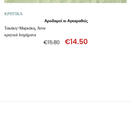
ΚΡΗΤΙΚΑ
Αροδαμοί κι Αγκαραθιές
Τακάκη-Μαρκάκη, Άννα
κρητικά διηγήματα
€
14.50
€
15.80
Original
Η
price
τρέχουσα
was:
τιμή
€15.80.
είναι:
€14.50.