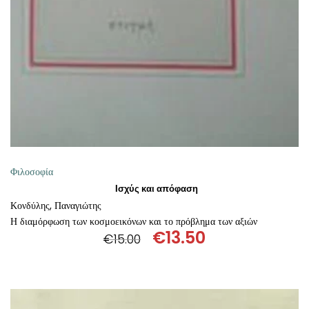
Φιλοσοφία
Ισχύς και απόφαση
Κονδύλης, Παναγιώτης
Η διαμόρφωση των κοσμοεικόνων και το πρόβλημα των αξιών
€
13.50
€
15.00
Original
Η
price
τρέχουσα
was:
τιμή
€15.00.
είναι: