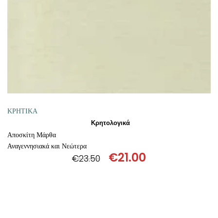
ΚΡΗΤΙΚΑ
Κρητολογικά
Αποσκίτη Μάρθα
Αναγεννησιακά και Νεώτερα
€
21.00
€
23.50
Original
Η
price
τρέχουσα
was:
τιμή
€23.50.
είναι:
€21.00.