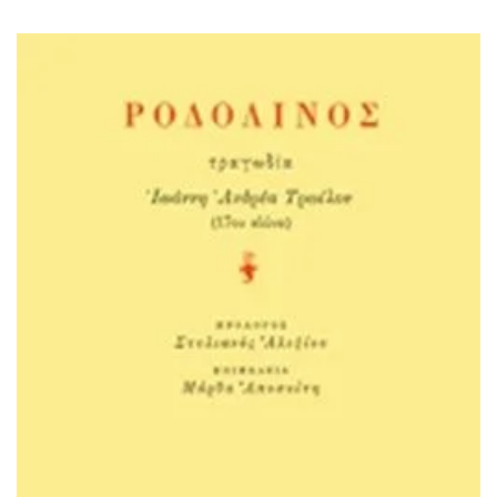
ΙΣΤΟΡΙΚΌ ΜΥΘΙΣΤΌΡΗΜΑ
ΚΙΝΈΖΙΚΗ
ΛΟΓΟΤΕΧΝΊΑ ΤΟΥ ΦΑΝΤΑΣΤΙΚΟΎ
ΙΑΠΩΝΙΚΉ
ΙΣΤΟΡΊΑ
ΓΑΛΛΙΚΉ-ΓΑ
ΠΑΙΔΙΚΌ ΒΙΒΛΊΟ
ΒΑΛΚΑΝΙΚΉ
ΦΙΛΟΣΟΦΊΑ
ΆΛΛΕΣ
ΚΡΗΤΙΚΑ
ΔΟΚΊΜΙΟ
ΓΛΏΣΣΑ