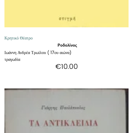
ΘΕΤΙΚΈΣ ΕΠΙΣΤΉΜΕΣ
ΤΈΧΝΕΣ
ΚΌΜΙΚ ΚΑΙ GRAPHIC NOVEL
Κρητικό Θέατρο
Ροδολίνος
ΨΥΧΟΛΟΓΊΑ
Ιωάννη Ανδρέα Τρωίλου ( 17ου αιώνα)
τραγωδία
€
10.00
ΔΙΆΦΟΡΑ