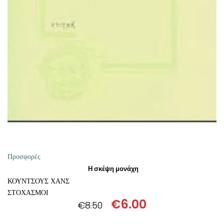
Προσφορές
Η σκέψη μονάχη
ΚΟΥΝΤΣΟΥΣ ΧΑΝΣ
ΣΤΟΧΑΣΜΟΙ
€
6.00
€
8.50
Original
Η