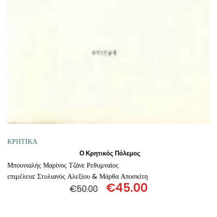
ΠΡΟΣΘΉΚΗ ΣΤΟ ΚΑΛΆΘΙ
ΚΡΗΤΙΚΑ
Ο Κρητικός Πόλεμος
Μπουνιαλής Μαρίνος Τζάνε Ρεθυμναίος
επιμέλεια: Στυλιανός Αλεξίου & Μάρθα Αποσκίτη
€
45.00
€
50.00
Original
Η
price
τρέχουσα